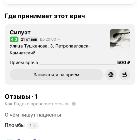
Где принимает этот врач
Силуэт
4,3
21 отзыв
До 20:00
Рейтинг 4,3 из 5
Улица Тушканова, 3, Петропавловск-
Камчатский
Цена
Приём врача
500
₽
Записаться на приём
Отзывы
·
1
Как Яндекс проверяет отзывы
О чём пишут пациенты
Пломбы
1