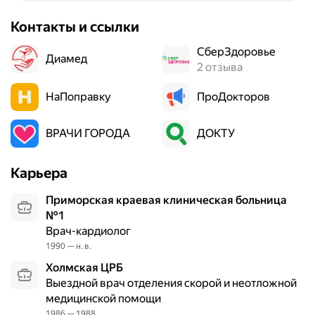
с
Контакты и ссылки
т
и
СберЗдоровье
Диамед
к
2 отзыва
у
,
НаПоправку
ПроДокторов
п
р
ВРАЧИ ГОРОДА
ДОКТУ
о
ф
и
Карьера
л
Приморская краевая клиническая больница
а
№1
к
Врач-кардиолог
т
и
1990 — н. в.
к
Холмская ЦРБ
у
Выездной врач отделения скорой и неотложной
и
медицинской помощи
л
1986 — 1988