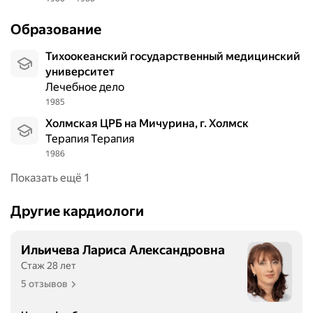
е
ч
Образование
е
н
Тихоокеанский государственный медицинский
и
университет
е
Лечебное дело
т
1985
а
Холмская ЦРБ на Мичурина, г. Холмск
к
Терапия Терапия
и
1986
х
Показать ещё 1
з
а
б
Другие кардиологи
о
л
Ильичева Лариса Александровна
е
Стаж 28 лет
в
5 отзывов
а
н