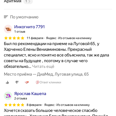
ц
Аритмия
1
а
,
По умолчанию
у
с
Инкогнито 7791
т
1 отзыв
а
11 февраля
Яндекс · Из отзывов на клинику
н
Был по рекомендации на приеме на Луговой 65, у
о
Харченко Елены Вениаминовны. Прекрасный
в
специалист, ясно и понятно все объяснила, так же дала
к
советы на будущее , поэтому в случае чего
о
обязательно
…
Читать ещё
й
Место приёма — ДиаМед, Луговая улица, 65
к
а
Ответ клиники
р
д
Ярослав Кашепа
и
2 отзыва
о
8 февраля
Яндекс · Из отзывов на клинику
с
Хочется сказать большое человеческое спасибо
т