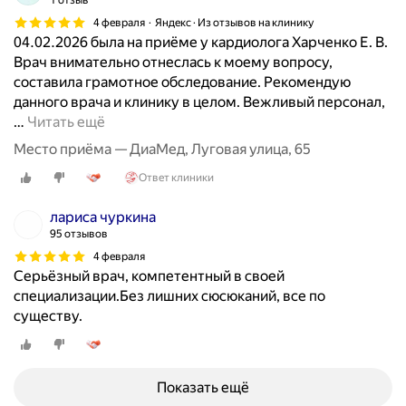
1 отзыв
е
4 февраля
Яндекс · Из отзывов на клинику
р
04.02.2026 была на приёме у кардиолога Харченко Е. В.
а
Врач внимательно отнеслась к моему вопросу,
п
составила грамотное обследование. Рекомендую
и
данного врача и клинику в целом. Вежливый персонал,
и
…
Читать ещё
.
П
Место приёма — ДиаМед, Луговая улица, 65
р
Ответ клиники
о
в
лариса чуркина
о
95 отзывов
д
4 февраля
и
Серьёзный врач, компетентный в своей
т
специализации.Без лишних сюсюканий, все по
д
существу.
и
а
г
н
Показать ещё
о