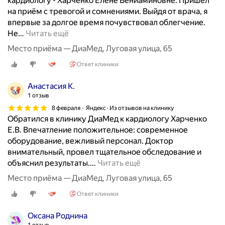
кардиологу - Харченко Елене Вениаминовне. Пришёл
и
на приём с тревогой и сомнениями. Выйдя от врача, я
м
впервые за долгое время почувствовал облегчение.
у
Не
…
Читать ещё
л
Место приёма — ДиаМед, Луговая улица, 65
я
т
Ответ клиники
о
р
Анастасия К.
о
1 отзыв
в
8 февраля
Яндекс · Из отзывов на клинику
,
Обратился в клинику ДиаМед к кардиологу Харченко
п
Е.В. Впечатление положительное: современное
о
оборудование, вежливый персонал. Доктор
д
внимательный, провел тщательное обследование и
б
объяснил результаты.
…
Читать ещё
о
Место приёма — ДиаМед, Луговая улица, 65
р
Ответ клиники
о
м
Оксана Роднина
т