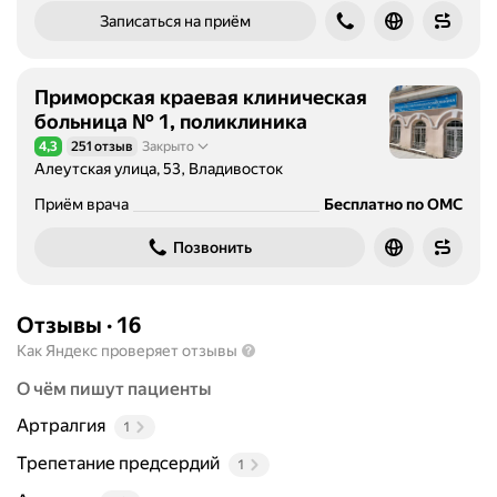
е
Записаться на приём
м
н
а
Приморская краевая клиническая
р
больница № 1, поликлиника
у
4,3
251 отзыв
Закрыто
Рейтинг 4,3 из 5
ш
Алеутская улица, 53, Владивосток
е
н
Приём врача
Бесплатно по ОМС
и
Позвонить
я
р
и
Отзывы
·
16
т
м
Как Яндекс проверяет отзывы
а
О чём пишут пациенты
с
е
Артралгия
1
р
Трепетание предсердий
1
д