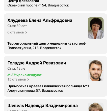
Центр флебологии
и
Океанский проспект, 54, Владивосток
й
с
е
Хлудеева Елена Альфредовна
р
Стаж 39 лет
д
6 отзывов
е
ч
Территориальный центр медицины катастроф
н
Пологая улица, 21Б, Владивосток
о
-
с
Геладзе Андрей Ревазович
о
Стаж 13 лет
с
87%
рекомендуют
у
15 отзывов
д
Приморская краевая клиническая больница № 1
и
Алеутская улица, 57, Владивосток
с
т
о
Шевель Надежда Владимировна
й