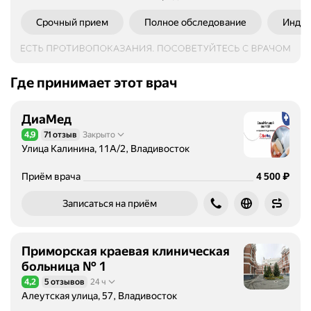
я
Срочный прием
Полное обследование
Индив
д
и
а
г
Где принимает этот врач
н
о
ДиаМед
с
т
4,9
71 отзыв
Закрыто
Рейтинг 4,9 из 5
и
Улица Калинина, 11А/2, Владивосток
к
Цена
4500
₽
Приём врача
4 500
о
й
Записаться на приём
и
л
е
Приморская краевая клиническая
ч
больница № 1
е
4,2
5 отзывов
24 ч
н
Рейтинг 4,2 из 5
Алеутская улица, 57, Владивосток
и