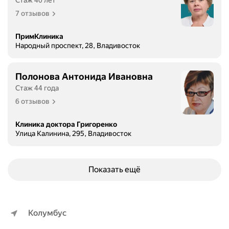
Стаж 40 лет
с
7 отзывов
и
с
ПримКлиника
т
Народный проспект, 28, Владивосток
е
м
Полонова Антонида Ивановна
ы
,
Стаж 44 года
к
6 отзывов
а
к
Клиника доктора Григоренко
а
Улица Калинина, 295, Владивосток
р
и
т
Показать ещё
м
и
я
,
Колумбус
т