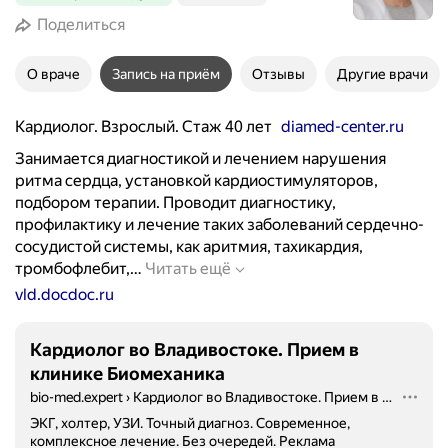
Поделиться
О враче
Запись на приём
Отзывы
Другие врачи
Кардиолог. Взрослый. Стаж 40 лет
diamed-center.ru
Занимается диагностикой и лечением нарушения
ритма сердца, установкой кардиостимуляторов,
подбором терапии. Проводит диагностику,
профилактику и лечение таких заболеваний сердечно-
сосудистой системы, как аритмия, тахикардия,
З
тромбофлебит,…
Читать ещё
а
vld.docdoc.ru
н
и
Кардиолог во Владивостоке. Прием в
м
клинике Биомеханика
а
bio-med.expert
›
Кардиолог во Владивостоке. Прием в клинике Биомеханика
е
т
ЭКГ, холтер, УЗИ. Точный диагноз. Современное,
комплексное лечение. Без очередей.
Реклама
с