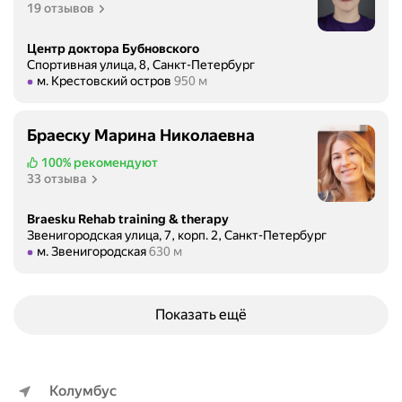
н
а
19 отзывов
у
и
с
т
и
ь
ы
Центр доктора Бубновского
1
с
Спортивная улица, 8, Санкт-Петербург
х
,
Метро м. Крестовский остров Расстояние 950 м
м. Крестовский остров
950 м
р
п
5
а
р
м
з
о
Браеску Марина Николаевна
е
у
ф
с
,
100%
рекомендуют
е
я
33 отзыва
т
с
ц
о
с
е
Braesku Rehab training & therapy
м
и
Звенигородская улица, 7, корп. 2, Санкт-Петербург
в
о
о
Метро м. Звенигородская Расстояние 630 м
м. Звенигородская
630 м
в
ж
н
н
н
а
а
о
л
Показать ещё
ч
б
о
а
ы
в
л
л
.
е
о
В
Колумбус
г
б