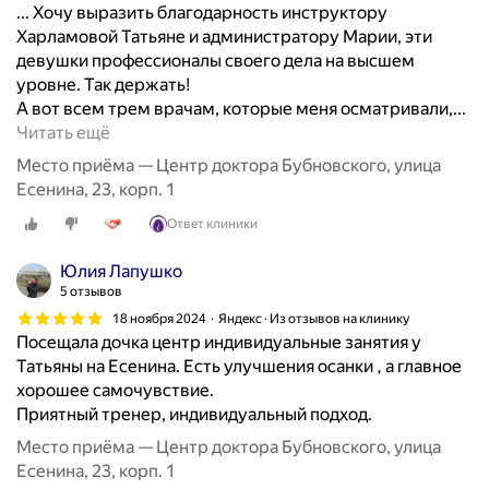
... Хочу выразить благодарность инструктору
Харламовой Татьяне и администратору Марии, эти
девушки профессионалы своего дела на высшем
уровне. Так держать!
А вот всем трем врачам, которые меня осматривали,...
П
Читать ещё
и
Место приёма — Центр доктора Бубновского, улица
ш
Есенина, 23, корп. 1
у
Ответ клиники
с
о
Юлия Лапушко
с
5 отзывов
л
18 ноября 2024
Яндекс · Из отзывов на клинику
о
Посещала дочка центр индивидуальные занятия у
в
Татьяны на Есенина. Есть улучшения осанки , а главное
м
хорошее самочувствие.
у
Приятный тренер, индивидуальный подход.
ж
а
Место приёма — Центр доктора Бубновского, улица
,
Есенина, 23, корп. 1