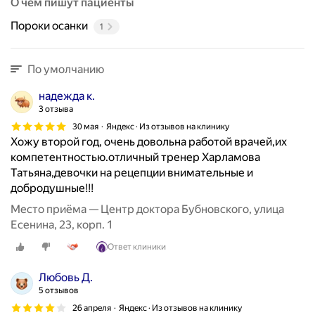
О чём пишут пациенты
Пороки осанки
1
По умолчанию
надежда к.
3 отзыва
30 мая
Яндекс · Из отзывов на клинику
Хожу второй год, очень довольна работой врачей,их
компетентностью.отличный тренер Харламова
Татьяна,девочки на рецепции внимательные и
добродушные!!!
Место приёма — Центр доктора Бубновского, улица
Есенина, 23, корп. 1
Ответ клиники
Любовь Д.
5 отзывов
26 апреля
Яндекс · Из отзывов на клинику