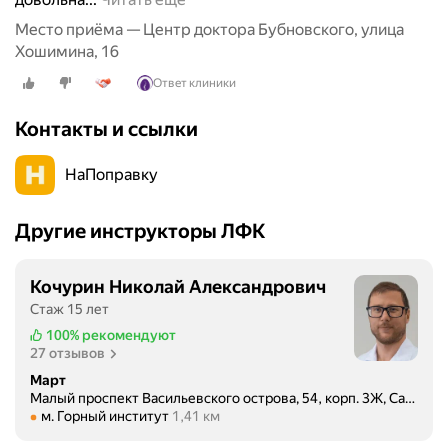
с
р
т
к
Место приёма — Центр доктора Бубновского, улица
е
о
о
Хошимина, 16
,
п
г
ф
Ответ клиники
р
о
е
о
н
Контакты и ссылки
в
с
а
р
т
Х
а
НаПоправку
о
о
л
п
ш
е
о
и
Другие инструкторы ЛФК
2
т
м
0
р
и
2
я
Кочурин Николай Александрович
н
6
с
Стаж 15 лет
а
г
а
т
100%
рекомендуют
о
ю
27 отзывов
р
д
щ
у
Март
а
е
Малый проспект Васильевского острова, 54, корп. 3Ж, Санкт-Петербург
д
.
Метро м. Горный институт Расстояние 1,41 км
!
м. Горный институт
1,41 км
и
П
!
т