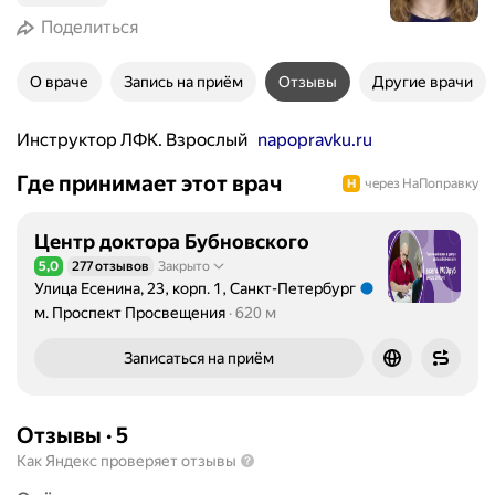
Поделиться
О враче
Запись на приём
Отзывы
Другие врачи
Инструктор ЛФК. Взрослый
napopravku.ru
Где принимает этот врач
через НаПоправку
Центр доктора Бубновского
5,0
277 отзывов
Закрыто
Рейтинг 5,0 из 5
Улица Есенина, 23, корп. 1, Санкт-Петербург
Метро м. Проспект Просвещения Расстояние 620 м
м. Проспект Просвещения
620 м
Записаться на приём
Отзывы
·
5
Как Яндекс проверяет отзывы