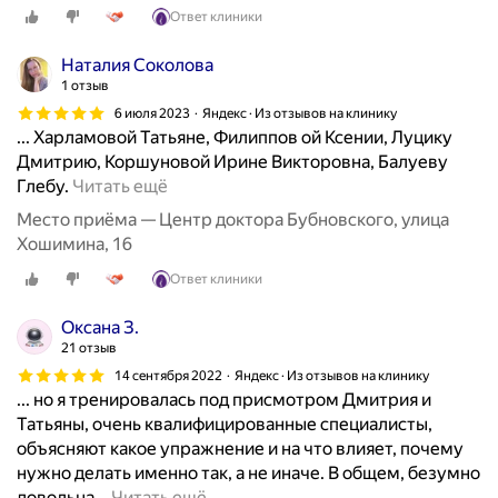
п
Ответ клиники
о
с
Наталия Соколова
е
1 отзыв
щ
6 июля 2023
Яндекс · Из отзывов на клинику
а
... Харламовой Татьяне, Филиппов ой Ксении, Луцику
в
Дмитрию, Коршуновой Ирине Викторовна, Балуеву
ш
В
Глебу.
Читать ещё
е
ц
Место приёма — Центр доктора Бубновского, улица
г
е
Хошимина, 16
о
н
ц
Ответ клиники
т
е
р
н
Оксана З.
е
т
21 отзыв
Б
р
14 сентября 2022
Яндекс · Из отзывов на клинику
у
в
... но я тренировалась под присмотром Дмитрия и
б
я
Татьяны, очень квалифицированные специалисты,
н
н
объясняют какое упражнение и на что влияет, почему
о
в
нужно делать именно так, а не иначе. В общем, безумно
в
а
Э
довольна...
Читать ещё