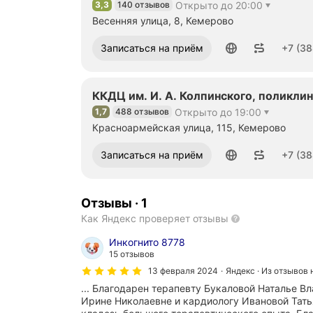
3,3
140 отзывов
Открыто до 20:00
Рейтинг 3,3 из 5
Весенняя улица, 8, Кемерово
Номер телефона: +73842368079
Записаться на приём
+7 (38
ККДЦ им. И. А. Колпинского, поликли
1,7
488 отзывов
Открыто до 19:00
Рейтинг 1,7 из 5
Красноармейская улица, 115, Кемерово
Номер телефона: +73842780310
Записаться на приём
+7 (38
Отзывы
·
1
Как Яндекс проверяет отзывы
Инкогнито 8778
15 отзывов
13 февраля 2024
Яндекс · Из отзывов 
... Благодарен терапевту Букаловой Наталье В
Ирине Николаевне и кардиологу Ивановой Татья