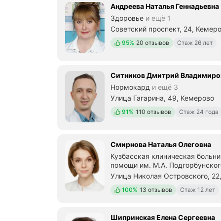
о
Андреева Наталья Геннадьевна
р
Здоровье
и ещё 1
о
й
Советский проспект, 24, Кемер
р
Положительных отзывов
95%
20 отзывов
Стаж 26 лет
а
б
о
т
Ситников Дмитрий Владимиро
а
Нормокард
и ещё 3
ю
Улица Гагарина, 49, Кемерово
т
в
Положительных отзывов
91%
110 отзывов
Стаж 24 года
ы
с
о
к
Смирнова Наталья Олеговна
о
Кузбасская клиническая больн
п
помощи им. М.А. Подгорбунског
р
Улица Николая Островского, 22,
о
ф
Положительных отзывов
100%
13 отзывов
Стаж 12 лет
е
с
с
Шипринская Елена Сергеевна