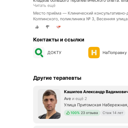
кладезь большого терапевтического опыта. Бл
Э
Читать ещё
т
Место приёма — Клинический консультативно-д
о
Колпинского, поликлиника № 3, Весенняя улица
"
м
о
я
Контакты и ссылки
"
п
о
ДОКТУ
НаПоправку
л
и
к
л
и
Другие терапевты
н
и
Кашипов Александр Вадимови
к
а
Ave
и ещё 2
,
Улица Притомская Набережная,
в
Положительных отзывов
к
100%
23 отзыва
Стаж 14 лет
о
т