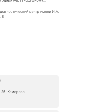
агодаря неравнодушному...
иагностический центр имени И.А.
, 8
ч
 25, Кемерово