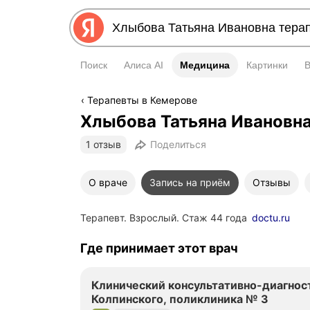
Поиск
Алиса AI
Медицина
Медицина
Картинки
Терапевты в Кемерове
Хлыбова Татьяна Ивановн
1 отзыв
Поделиться
О враче
Запись на приём
Отзывы
Терапевт. Взрослый. Стаж 44 года
doctu.ru
Где принимает этот врач
Клинический консультативно-диагнос
Колпинского, поликлиника № 3