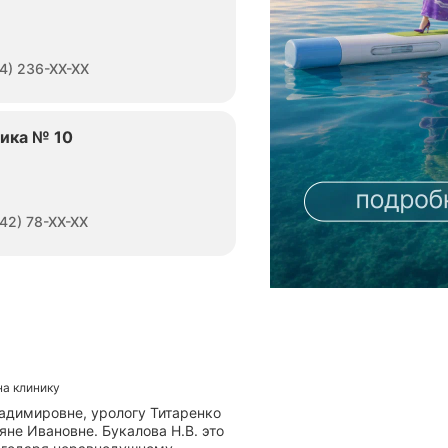
4) 236-XX-XX
ника № 10
42) 78-XX-XX
на клинику
ладимировне, урологу Титаренко
не Ивановне. Букалова Н.В. это