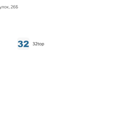
лок, 26Б
32top