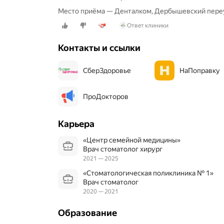
т
Место приёма — Денталком, Дербышевский переу
л
и
Ответ клиники
ч
н
Контакты и ссылки
а
я
к
СберЗдоровье
НаПоправку
л
и
н
ПроДокторов
и
к
Карьера
а
,
«Центр семейной медицины»
о
Врач стоматолог хирург
т
2021 — 2025
з
ы
«Стоматологическая поликлиника № 1»
в
Врач стоматолог
ч
2020 — 2021
и
в
Образование
ы
й