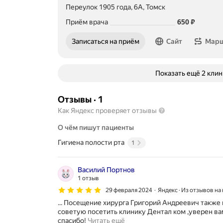
Переулок 1905 года, 6А, Томск
Цена
Приём врача
650
₽
Записаться на приём
Сайт
Мар
Показать ещё 2 кли
Отзывы
·
1
Как Яндекс проверяет отзывы
О чём пишут пациенты
Гигиена полости рта
1
Василий Портнов
1 отзыв
29 февраля 2024
Яндекс · Из отзывов на
... Посещение хирурга Григорий Андреевич также
советую посетить клинику Дентал ком ,уверен в
О
спасибо!
Читать ещё