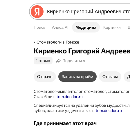
Поиск
Алиса AI
Медицина
Медицина
Картинки
Стоматологи в Томске
Кириенко Григорий Андрее
1 отзыв
Поделиться
О враче
Запись на приём
Отзывы
Д
Стоматолог-имплантолог, стоматолог, стоматолог
Стаж 6 лет
tom.docdoc.ru
Специализируется на удалении зубов мудрости, 
зубов, пластике уздечки языка.
tom.docdoc.ru
Где принимает этот врач