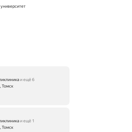
 университет
ликлиника
и ещё 6
, Томск
ликлиника
и ещё 1
, Томск