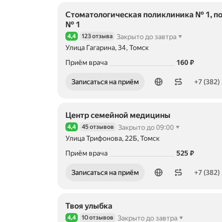
Стоматологическая поликлиника № 1, п
№ 1
4,4
123 отзыва
Закрыто до завтра
Рейтинг 4,4 из 5
Улица Гагарина, 34, Томск
Цена
Приём врача
160
₽
Номер телефона: +73822530607
Записаться на приём
+7 (382)
Центр семейной медицины
4,4
45 отзывов
Закрыто до 09:00
Рейтинг 4,4 из 5
Улица Трифонова, 22Б, Томск
Цена
Приём врача
525
₽
Номер телефона: +73822900303
Записаться на приём
+7 (382)
Твоя улыбка
4,4
10 отзывов
Закрыто до завтра
Рейтинг 4,4 из 5