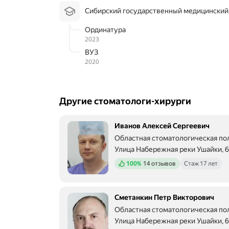
и
Сибирский государственный медицинский
в
е
Ординатура
ж
2023
л
ВУЗ
и
2020
в
ы
й
п
е
Другие стоматологи-хирурги
р
с
Иванов Алексей Сергеевич
о
н
Областная стоматологическая по
а
Улица Набережная реки Ушайки, 6
л
Положительных отзывов
,
100%
14 отзывов
Стаж 17 лет
г
и
г
Сметанкин Петр Викторович
и
Областная стоматологическая по
е
н
Улица Набережная реки Ушайки, 6
и