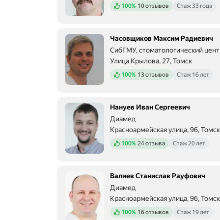
Положительных отзывов
100%
10 отзывов
Стаж 33 года
с
т
М
а
Часовщиков Максим Радиевич
р
СибГМУ, стоматологический цент
и
Улица Крылова, 27, Томск
н
а
Положительных отзывов
100%
13 отзывов
Стаж 16 лет
С
е
р
г
Нануев Иван Сергеевич
е
Диамед
е
Красноармейская улица, 96, Томск
в
н
Положительных отзывов
100%
24 отзыва
Стаж 20 лет
а
п
р
Валиев Станислав Рауфович
о
ф
Диамед
е
Красноармейская улица, 96, Томск
с
с
Положительных отзывов
100%
16 отзывов
Стаж 19 лет