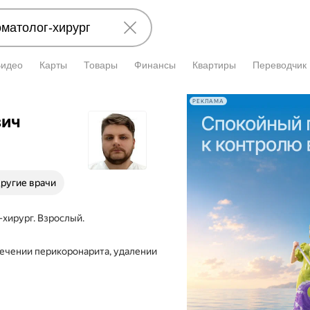
Видео
Карты
Товары
Финансы
Квартиры
Переводчик
РЕКЛАМА
вич
ругие врачи
-хирург. Взрослый.
лечении перикоронарита, удалении