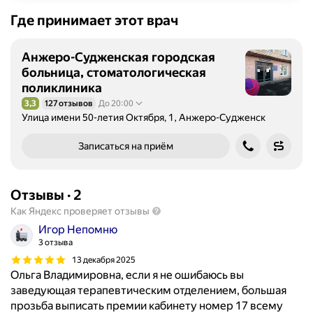
Где принимает этот врач
Анжеро-Судженская городская
больница, стоматологическая
поликлиника
3,3
127 отзывов
До 20:00
Рейтинг 3,3 из 5
Улица имени 50-летия Октября, 1, Анжеро-Судженск
Записаться на приём
Отзывы
·
2
Как Яндекс проверяет отзывы
Игор Непомню
3 отзыва
13 декабря 2025
Ольга Владимировна, если я не ошибаюсь вы
заведующая терапевтическим отделением, большая
прозьба выписать премии кабинету номер 17 всему