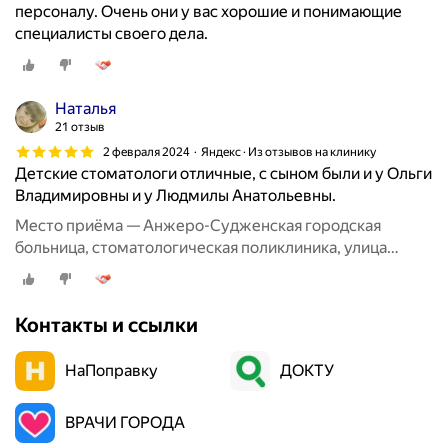
персоналу. Очень они у вас хорошие и понимающие
специалисты своего дела.
Наталья
21 отзыв
2 февраля 2024
Яндекс · Из отзывов на клинику
Детские стоматологи отличные, с сыном были и у Ольги
Владимировны и у Людмилы Анатольевны.
Место приёма — Анжеро-Судженская городская
больница, стоматологическая поликлиника, улица
имени 50-летия Октября, 1
Контакты и ссылки
НаПоправку
ДОКТУ
ВРАЧИ ГОРОДА