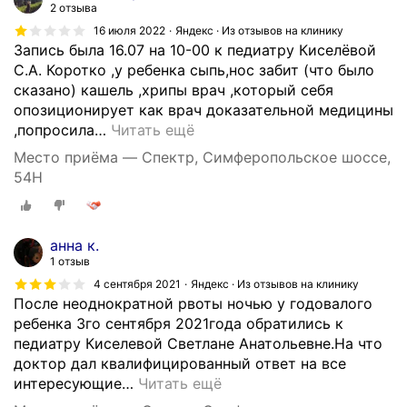
2 отзыва
16 июля 2022
Яндекс · Из отзывов на клинику
Запись была 16.07 на 10-00 к педиатру Киселёвой
С.А. Коротко ,у ребенка сыпь,нос забит (что было
сказано) кашель ,хрипы врач ,который себя
опозиционирует как врач доказательной медицины
,попросила
…
Читать ещё
Место приёма — Спектр, Симферопольское шоссе,
54Н
анна к.
1 отзыв
4 сентября 2021
Яндекс · Из отзывов на клинику
После неоднократной рвоты ночью у годовалого
ребенка 3го сентября 2021года обратились к
педиатру Киселевой Светлане Анатольевне.На что
доктор дал квалифицированный ответ на все
интересующие
…
Читать ещё