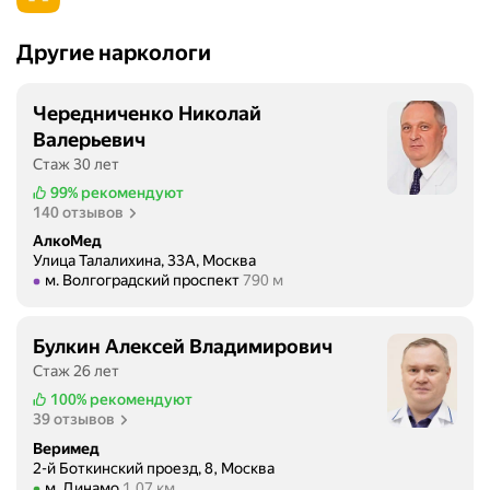
Другие наркологи
Чередниченко Николай
Валерьевич
Стаж 30 лет
99%
рекомендуют
140 отзывов
АлкоМед
Улица Талалихина, 33А, Москва
Метро м. Волгоградский проспект Расстояние 790 м
м. Волгоградский проспект
790 м
Булкин Алексей Владимирович
Стаж 26 лет
100%
рекомендуют
39 отзывов
Веримед
2-й Боткинский проезд, 8, Москва
Метро м. Динамо Расстояние 1,07 км
м. Динамо
1,07 км