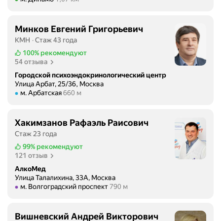
Минков Евгений Григорьевич
КМН
Стаж 43 года
100%
рекомендуют
54 отзыва
Городской психоэндокринологический центр
Улица Арбат, 25/36, Москва
Метро м. Арбатская Расстояние 660 м
м. Арбатская
660 м
Хакимзанов Рафаэль Раисович
Стаж 23 года
99%
рекомендуют
121 отзыв
АлкоМед
Улица Талалихина, 33А, Москва
Метро м. Волгоградский проспект Расстояние 790 м
м. Волгоградский проспект
790 м
Вишневский Андрей Викторович