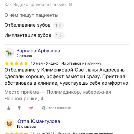
е
Как Яндекс проверяет отзывы
н
О чём пишут пациенты
к
о
Отбеливание зубов
1
в
Имплантация зубов
а
1
в
ы
Варвара Арбузова
п
2 отзыва
о
10 мая
Яндекс · Из отзывов на клинику
л
Отбеливание у Клименковой Светланы Андреевны
н
сделали хорошо, эффект заметен сразу. Приятная
я
обстановка в клинике, чувствуешь себя комфортно.
е
Место приёма — Полимедикор, набережная
т
Чёрной речки, 4
п
р
Ответ клиники
о
Ютта Юмангулова
ф
15 отзывов
е
16 июня 2025
Яндекс · Из отзывов на клинику