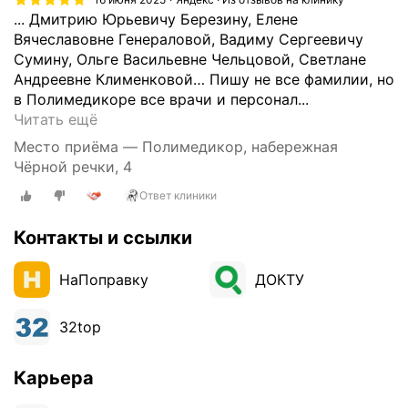
с
... Дмитрию Юрьевичу Березину, Елене
с
Вячеславовне Генераловой, Вадиму Сергеевичу
и
Сумину, Ольге Васильевне Чельцовой, Светлане
о
Андреевне Клименковой… Пишу не все фамилии, но
н
в Полимедикоре все врачи и персонал...
а
З
Читать ещё
л
д
ь
Место приёма — Полимедикор, набережная
р
н
Чёрной речки, 4
а
у
Ответ клиники
в
ю
с
ч
Контакты и ссылки
т
и
в
с
у
НаПоправку
ДОКТУ
т
й
к
т
у
32top
е
з
!
у
Карьера
П
б
о
о