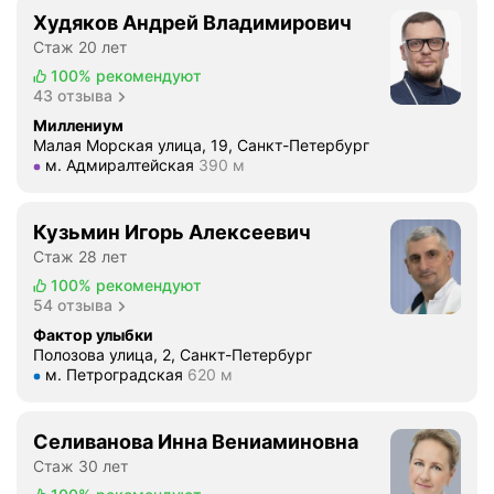
е
ф
Худяков Андрей Владимирович
н
и
Стаж 20 лет
н
л
100%
рекомендуют
а
а
43 отзыва
я
к
и
Миллениум
т
Малая Морская улица, 19, Санкт-Петербург
л
и
Метро м. Адмиралтейская Расстояние 390 м
м. Адмиралтейская
390 м
ю
к
б
и
и
к
Кузьмин Игорь Алексеевич
м
а
Стаж 28 лет
а
р
100%
рекомендуют
я
и
54 отзыва
с
е
Фактор улыбки
т
с
Полозова улица, 2, Санкт-Петербург
о
а
Метро м. Петроградская Расстояние 620 м
м. Петроградская
620 м
м
и
а
з
Селиванова Инна Вениаминовна
т
а
о
Стаж 30 лет
б
л