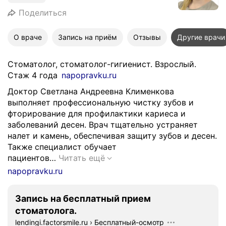
Поделиться
О враче
Запись на приём
Отзывы
Другие врачи
Стоматолог, стоматолог-гигиенист. Взрослый.
Стаж 4 года
napopravku.ru
Доктор Светлана Андреевна Клименкова
выполняет профессиональную чистку зубов и
фторирование для профилактики кариеса и
заболеваний десен. Врач тщательно устраняет
налет и камень, обеспечивая защиту зубов и десен.
Также специалист обучает
Д
пациентов…
Читать ещё
о
napopravku.ru
к
т
Запись на бесплатный прием
о
стоматолога.
р
lendingi.factorsmile.ru
›
Бесплатный-осмотр
С