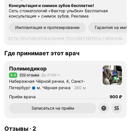
в
Консультация и снимок зубов бесплатно!
Сеть стоматологий «Фактор улыбки» Бесплатная
е
консультация + снимок зубов.
Реклама
т
л
Имплантация и протезирование
Гарантия на импл
а
н
а
А
Где принимает этот врач
н
д
Полимедикор
р
5,0
222 отзыва
До 21:00
е
Рейтинг 5,0 из 5
Набережная Чёрной речки, 4, Санкт-
е
Петербург
м. Чёрная речка
280 м
в
Метро м. Чёрная речка Расстояние 280 м
н
Цена
Приём врача
900
₽
а
К
Записаться на приём
л
и
м
Отзывы
·
2