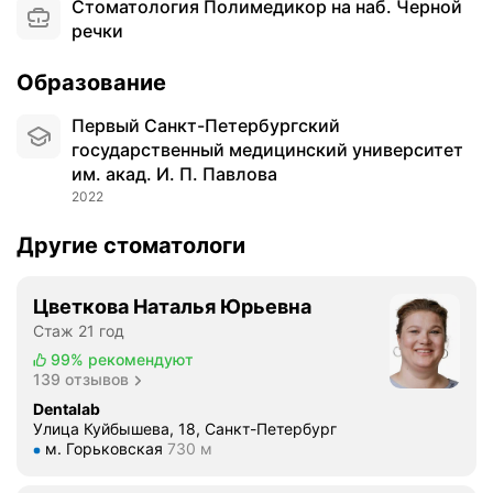
Стоматология Полимедикор на наб. Черной
л
в
речки
и
и
м
ф
Образование
е
т
д
о
Первый Санкт-Петербургский
и
р
государственный медицинский университет
к
и
им. акад. И. П. Павлова
о
р
2022
р
о
-
в
Другие стоматологи
м
а
о
н
я
Цветкова Наталья Юрьевна
и
е
Стаж 21 год
е
д
д
99%
рекомендуют
и
139 отзывов
л
н
я
Dentalab
с
п
Улица Куйбышева, 18, Санкт-Петербург
Метро м. Горьковская Расстояние 730 м
т
м. Горьковская
730 м
р
в
о