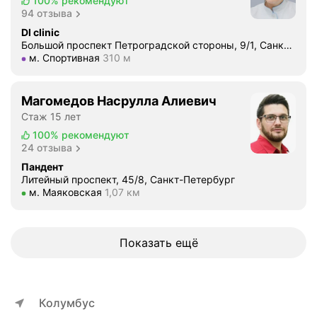
о
100%
рекомендуют
о
94 отзыва
л
г
е
Dl clinic
и
Большой проспект Петроградской стороны, 9/1, Санкт-Петербург
в
Метро м. Спортивная Расстояние 310 м
м. Спортивная
310 м
ч
а
е
н
с
и
Магомедов Насрулла Алиевич
к
й
Стаж 15 лет
а
д
100%
рекомендуют
я
е
24 отзыва
к
с
Пандент
л
е
Литейный проспект, 45/8, Санкт-Петербург
и
н
Метро м. Маяковская Расстояние 1,07 км
м. Маяковская
1,07 км
н
.
и
В
к
р
Показать ещё
а
а
…
ч
З
т
а
щ
Колумбус
2
а