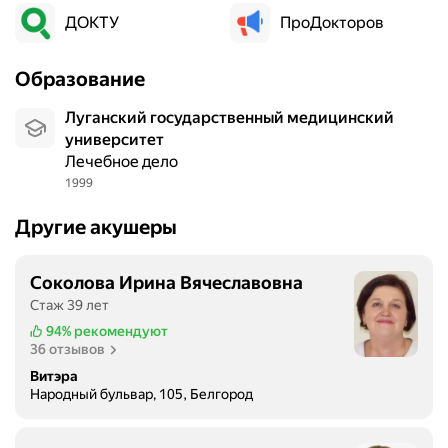
л
ДОКТУ
а
ПроДокторов
д
о
Образование
в
о
Луганский государственный медицинский
л
университет
ь
Лечебное дело
н
1999
а
н
Другие акушеры
а
х
Соколова Ирина Вячеславовна
о
Стаж 39 лет
д
я
94%
рекомендуют
36 отзывов
с
ь
Витэра
Народный бульвар, 105, Белгород
в
О
П