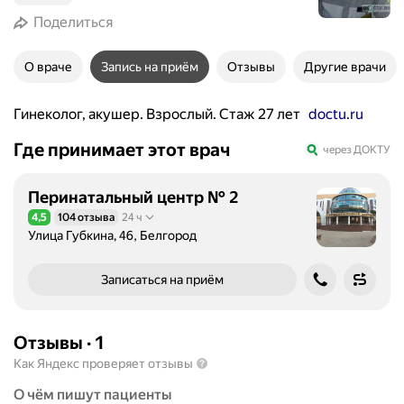
Поделиться
О враче
Запись на приём
Отзывы
Другие врачи
Гинеколог, акушер. Взрослый. Стаж 27 лет
doctu.ru
Где принимает этот врач
через ДОКТУ
Перинатальный центр № 2
4,5
104 отзыва
24 ч
Рейтинг 4,5 из 5
Улица Губкина, 46, Белгород
Записаться на приём
Отзывы
·
1
Как Яндекс проверяет отзывы
О чём пишут пациенты