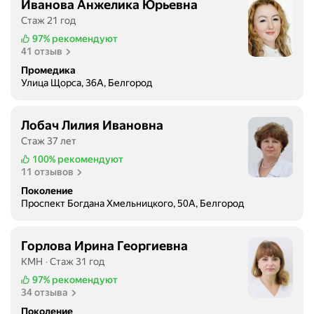
Иванова Анжелика Юрьевна
Б
Стаж 21 год
4
97%
рекомендуют
,
41 отзыв
в
Промедика
е
Улица Щорса, 36А, Белгород
ж
л
и
Лобач Лилия Ивановна
в
Стаж 37 лет
ы
100%
рекомендуют
й
11 отзывов
п
Поколение
е
Проспект Богдана Хмельницкого, 50А, Белгород
р
с
о
Горлова Ирина Георгиевна
н
КМН
Стаж 31 год
а
97%
рекомендуют
л
34 отзыва
,
Поколение