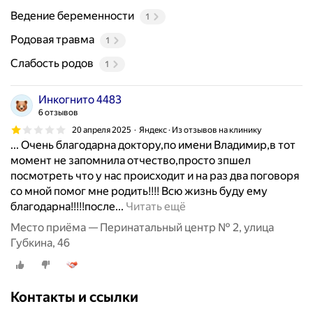
Ведение беременности
1
Родовая травма
1
Слабость родов
1
Инкогнито 4483
6 отзывов
20 апреля 2025
Яндекс · Из отзывов на клинику
... Очень благодарна доктору,по имени Владимир,в тот
момент не запомнила отчество,просто зпшел
посмотреть что у нас происходит и на раз два поговоря
со мной помог мне родить!!!! Всю жизнь буду ему
О
благодарна!!!!!после...
Читать ещё
ч
Место приёма — Перинатальный центр № 2, улица
е
Губкина, 46
н
ь
б
Контакты и ссылки
ы