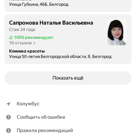
д
Улица Губкина, 46Б, Белгород
о
б
р
Сапронова Наталья Васильевна
о
Стаж 24 года
ж
100%
рекомендуют
е
16 отзывов
л
Клиника красоты
а
Улица 50-летия Белгородской области, 9, Белгород
т
е
л
Показать ещё
ь
н
ы
е
Колумбус
д
о
Сообщить об ошибке
к
т
Правила рекомендаций
о