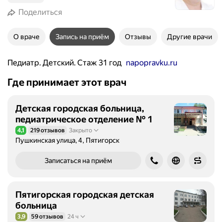
Поделиться
О враче
Запись на приём
Отзывы
Другие врачи
Педиатр. Детский. Стаж 31 год
napopravku.ru
Где принимает этот врач
Детская городская больница,
педиатрическое отделение № 1
4,1
219 отзывов
Закрыто
Рейтинг 4,1 из 5
Пушкинская улица, 4, Пятигорск
Записаться на приём
Пятигорская городская детская
больница
3,9
59 отзывов
24 ч
Рейтинг 3,9 из 5