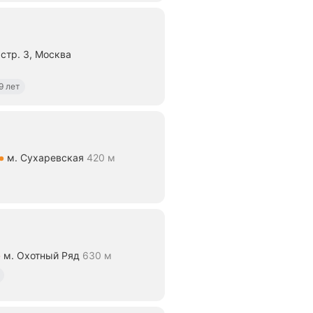
стр. 3, Москва
 650 м
9 лет
м. Сухаревская
420 м
ие 420 м
м. Охотный Ряд
630 м
ие 630 м