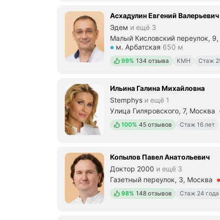
Асхадулин Евгений Валерьевич
Эдем
и ещё 3
Малый Кисловский переулок, 9, 
Метро м. Арбатская Расстояние
м. Арбатская
650 м
Положительных отзывов
99%
134 отзыва
КМН
Стаж 2
Ильина Галина Михайловна
Stemphys
и ещё 1
Улица Гиляровского, 7, Москва
Метро м. Сухаревская Расстоян
Положительных отзывов
100%
45 отзывов
Стаж 16 лет
Копылов Павел Анатольевич
Доктор 2000
и ещё 3
Газетный переулок, 3, Москва
Метро м. Охотный Ряд Расстоян
Положительных отзывов
98%
148 отзывов
Стаж 24 года