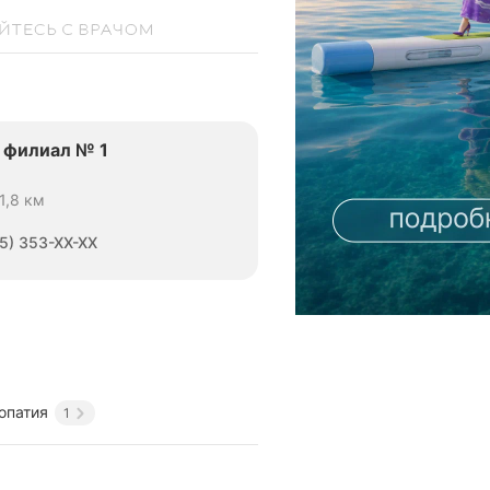
 филиал № 1
1,8 км
5) 353-XX-XX
опатия
1