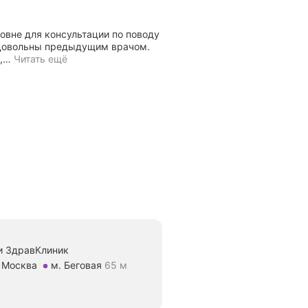
овне для консультации по поводу
недовольны предыдущим врачом.
,
…
Читать ещё
и ЗдравКлиник
, Москва
м. Беговая
65 м
5 м