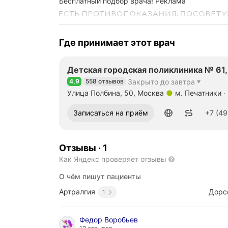
Бесплатный подбор врача!
Реклама
Где принимает этот врач
Детская городская поликлиника № 61,
4,9
558 отзывов
Закрыто до завтра
Рейтинг 4,9 из 5
Улица Полбина, 50, Москва
м. Печатники
Метро м. Печатники Расстояние 1,8 км
Номер телефона: +74953531205
Записаться на приём
+7 (49
Отзывы
·
1
Как Яндекс проверяет отзывы
О чём пишут пациенты
Артралгия
Дорс
1
Федор Воробьев