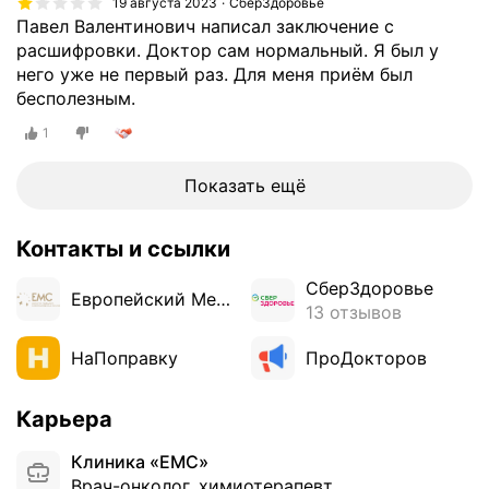
19 августа 2023
СберЗдоровье
е
Павел Валентинович написал заключение с
с
расшифровки. Доктор сам нормальный. Я был у
т
него уже не первый раз. Для меня приём был
в
бесполезным.
е
н
1
н
ы
Показать ещё
х
о
Контакты и ссылки
п
у
СберЗдоровье
Европейский Медицинский Центр
х
13 отзывов
о
л
НаПоправку
ПроДокторов
е
й
Карьера
,
в
Клиника «ЕМС»
к
Врач-онколог, химиотерапевт