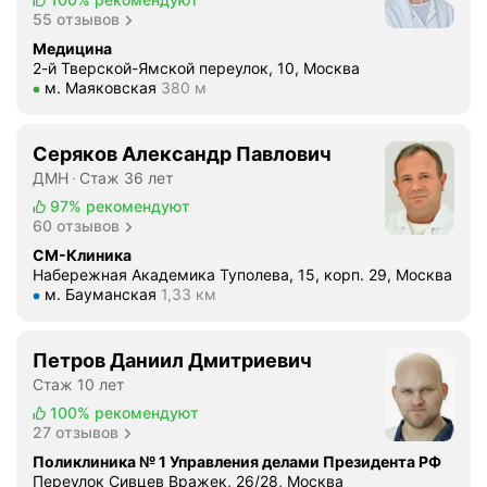
55 отзывов
м
и
Медицина
о
2-й Тверской-Ямской переулок, 10, Москва
Метро м. Маяковская Расстояние 380 м
м. Маяковская
380 м
т
е
р
Серяков Александр Павлович
а
ДМН
Стаж 36 лет
п
97%
рекомендуют
и
60 отзывов
и
СМ-Клиника
.
Набережная Академика Туполева, 15, корп. 29, Москва
С
Метро м. Бауманская Расстояние 1,33 км
м. Бауманская
1,33 км
п
е
ц
Петров Даниил Дмитриевич
и
Стаж 10 лет
а
100%
рекомендуют
л
27 отзывов
и
Поликлиника № 1 Управления делами Президента РФ
с
Переулок Сивцев Вражек, 26/28, Москва