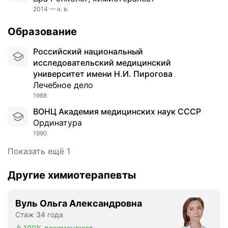
л
2014 — н. в.
ю
ч
Образование
а
я
Российский национальный
п
исследовательский медицинский
р
университет имени Н.И. Пирогова
о
Лечебное дело
в
1988
е
ВОНЦ Академия медицинских наук СССР
д
Ординатура
е
1990
н
и
Показать ещё 1
е
п
Другие химиотерапевты
о
л
Вуль Ольга Александровна
и
Стаж 34 года
х
и
100%
рекомендуют