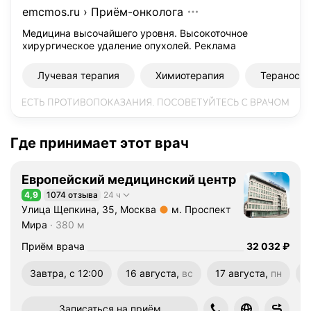
б
emcmos.ru
›
Приём-онколога
л
а
Медицина высочайшего уровня. Высокоточное
хирургическое удаление опухолей.
Реклама
д
а
Лучевая терапия
Химиотерапия
Тераности
е
т
з
н
а
Где принимает этот врач
ч
и
Европейский медицинский центр
т
4,9
1074 отзыва
24 ч
е
Рейтинг 4,9 из 5
Улица Щепкина, 35, Москва
м. Проспект
л
Метро м. Проспект Мира Расстояние 380 м
Мира
380 м
ь
н
Цена
32032
Приём врача
32 032
₽
ы
Завтра, с 12:00
16 августа,
вс
17 августа,
пн
1
м
воскресенье
понедельник
в
о
п
Записаться на приём