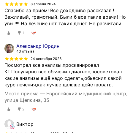
р
8 апреля 2024
о
Спасибо за прием! Все доходчиво рассказал !
к
Вежливый, грамотный. Были б все такие врачи! Но
а
увы!!!!! На лечение нет таких денег. Не расчитали!
ч
е
1
с
т
Александр Юрдин
43 отзыва
в
е
24 сентября 2023
Посмотрел все анализы,просканировал
н
КТ.Популярно всё обьяснил диагнос,посоветовал
н
какие анализы ещё надо сделать,обьяснил какой
ы
курс лечения,как лучше дальше действовать.
х
и
Место приёма — Европейский медицинский центр,
з
улица Щепкина, 35
л
2
о
к
а
Виктор
ч