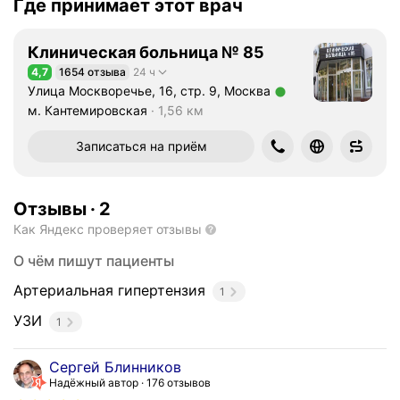
Где принимает этот врач
Клиническая больница № 85
4,7
1654 отзыва
24 ч
Рейтинг 4,7 из 5
Улица Москворечье, 16, стр. 9, Москва
Метро м. Кантемировская Расстояние 1,56 км
м. Кантемировская
1,56 км
Записаться на приём
Отзывы
·
2
Как Яндекс проверяет отзывы
О чём пишут пациенты
Артериальная гипертензия
1
УЗИ
1
Сергей Блинников
Надёжный автор
176 отзывов