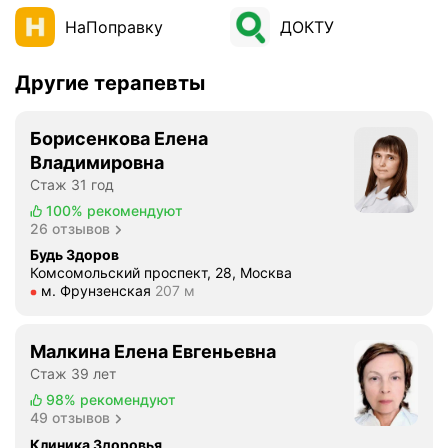
НаПоправку
ДОКТУ
Другие терапевты
Борисенкова Елена
Владимировна
Стаж 31 год
100%
рекомендуют
26 отзывов
Будь Здоров
Комсомольский проспект, 28, Москва
Метро м. Фрунзенская Расстояние 207 м
м. Фрунзенская
207 м
Малкина Елена Евгеньевна
Стаж 39 лет
98%
рекомендуют
49 отзывов
Клиника Здоровья