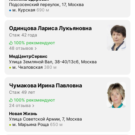
Подсосенский переулок, 17, Москва
Метро м. Курская Расстояние 690 м
м. Курская
690 м
Одинцова Лариса Лукьяновна
Стаж 42 года
100%
рекомендуют
48 отзывов
МедЦентрСервис
Улица Земляной Вал, 38-40/13с6, Москва
Метро м. Чкаловская Расстояние 380 м
м. Чкаловская
380 м
Чумакова Ирина Павловна
Стаж 49 лет
100%
рекомендуют
24 отзыва
Новая Жизнь
Улица Советской Армии, 7, Москва
Метро м. Марьина Роща Расстояние 650 м
м. Марьина Роща
650 м