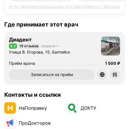
Где принимает этот врач
Диадент
4,2
19 отзывов
Закрыто
Рейтинг 4,2 из 5
Улица В. Егорова, 15, Балтийск
Цена
1500
Приём врача
1 500
₽
Записаться на приём
Контакты и ссылки
НаПоправку
ДОКТУ
ПроДокторов