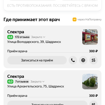
Где принимает этот врач
через НаПоправку
Спектра
4,6
172 отзыва
Закрыто
Рейтинг 4,6 из 5
Улица Володарского, 39, Шадринск
Цена
₽
Приём врача
300
Записаться на приём
Спектра
4,0
7 отзывов
Закрыто
Рейтинг 4,0 из 5
Улица Архангельского, 75, Шадринск
Цена
₽
Приём врача
300
Записаться на приём