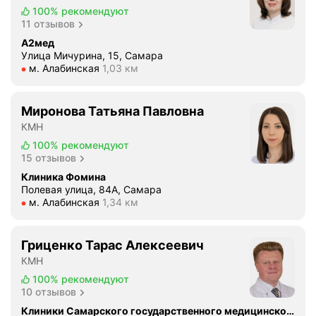
100%
рекомендуют
11 отзывов
А2мед
Улица Мичурина, 15, Самара
Метро м. Алабинская Расстояние 1,03 км
м. Алабинская
1,03 км
Миронова Татьяна Павловна
КМН
100%
рекомендуют
15 отзывов
Клиника Фомина
Полевая улица, 84А, Самара
Метро м. Алабинская Расстояние 1,34 км
м. Алабинская
1,34 км
Гриценко Тарас Алексеевич
КМН
100%
рекомендуют
10 отзывов
Клиники Самарского государственного медицинского университета