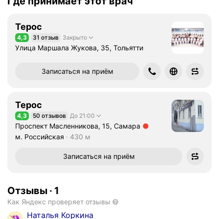
Где принимает этот врач
Терос
4,3
31 отзыв
Закрыто
Рейтинг 4,3 из 5
Улица Маршала Жукова, 35, Тольятти
Записаться на приём
Терос
4,3
50 отзывов
До 21:00
Рейтинг 4,3 из 5
Проспект Масленникова, 15, Самара
Метро м. Российская Расстояние 430 м
м. Российская
430 м
Записаться на приём
Отзывы
·
1
Как Яндекс проверяет отзывы
Наталья Коркина