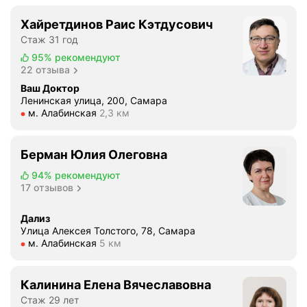
Хайретдинов Раис Кэтдусович
Стаж 31 год
95%
рекомендуют
22 отзыва
Ваш Доктор
Ленинская улица, 200, Самара
Метро м. Алабинская Расстояние 2,3 км
м. Алабинская
2,3 км
Берман Юлия Олеговна
94%
рекомендуют
17 отзывов
Дализ
Улица Алексея Толстого, 78, Самара
Метро м. Алабинская Расстояние 5 км
м. Алабинская
5 км
Калинина Елена Вячеславовна
Стаж 29 лет