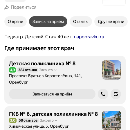
Поделиться
О враче
Запись на приём
Отзывы
Другие врачи
Педиатр. Детский. Стаж 40 лет
napopravku.ru
Где принимает этот врач
Детская поликлиника № 8
4,9
384 отзыва
Закрыто
Рейтинг 4,9 из 5
Проспект Братьев Коростелёвых, 141,
Оренбург
Записаться на приём
ГКБ № 6, детская поликлиника № 8
3,0
58 отзывов
Закрыто
Рейтинг 3,0 из 5
Химическая улица, 5, Оренбург