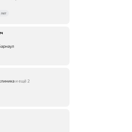
 лет
ич
Барнаул
клиника
и ещё 2