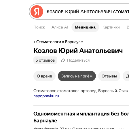
Поиск
Алиса AI
Медицина
Медицина
Картинки
Стоматологи в Барнауле
Козлов Юрий Анатольевич
5 отзывов
Поделиться
О враче
Запись на приём
Отзывы
Д
Стоматолог, стоматолог-ортопед. Взрослый. Стаж
napopravku.ru
Одномоментная имплантация без бол
Барнауле