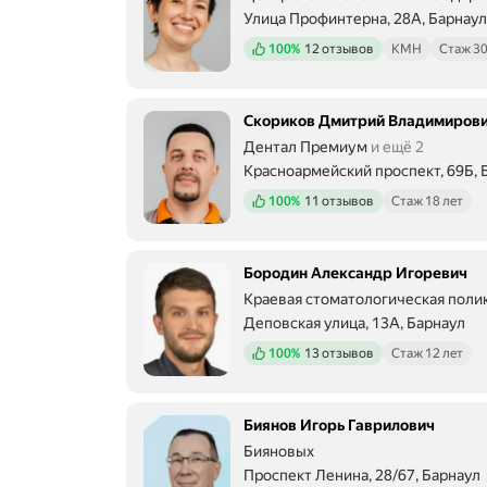
Улица Профинтерна, 28А, Барнаул
Положительных отзывов
100%
12 отзывов
КМН
Стаж 30
Скориков Дмитрий Владимиров
Дентал Премиум
и ещё 2
Красноармейский проспект, 69Б, 
Положительных отзывов
100%
11 отзывов
Стаж 18 лет
Бородин Александр Игоревич
Краевая стоматологическая поли
Деповская улица, 13А, Барнаул
Положительных отзывов
100%
13 отзывов
Стаж 12 лет
Биянов Игорь Гаврилович
Бияновых
Проспект Ленина, 28/67, Барнаул