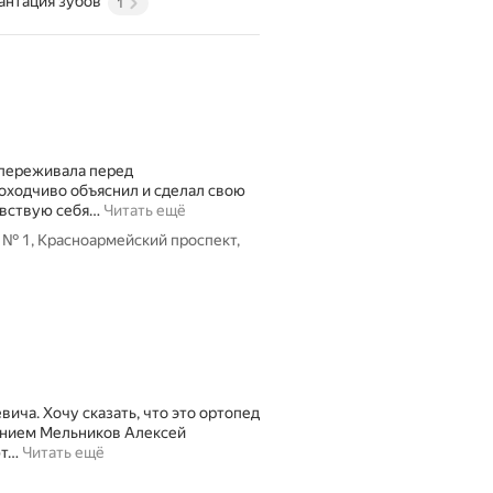
антация зубов
1
 переживала перед
доходчиво объяснил и сделал свою
увствую себя
…
Читать ещё
№ 1, Красноармейский проспект,
ича. Хочу сказать, что это ортопед
анием Мельников Алексей
т
…
Читать ещё