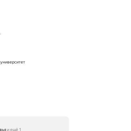
в
 университет
вья
и ещё 1