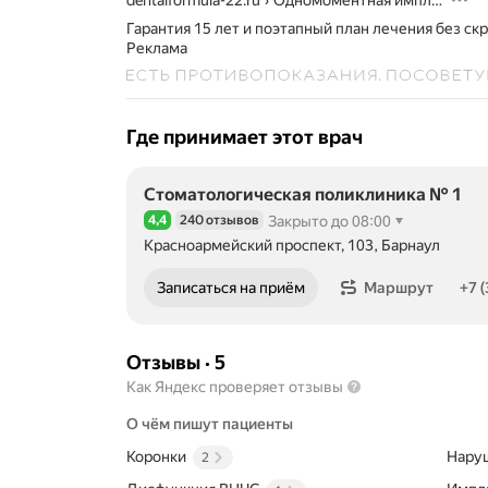
dentalformula-22.ru
›
Одномоментная имплантация без боли в Барнауле
Гарантия 15 лет и поэтапный план лечения без ск
Реклама
Где принимает этот врач
Стоматологическая поликлиника № 1
4,4
240 отзывов
Закрыто до 08:00
Рейтинг 4,4 из 5
Красноармейский проспект, 103, Барнаул
Номер телефона: +73852622806
Записаться на приём
Маршрут
+7 
Отзывы
·
5
Как Яндекс проверяет отзывы
О чём пишут пациенты
Коронки
Нару
2