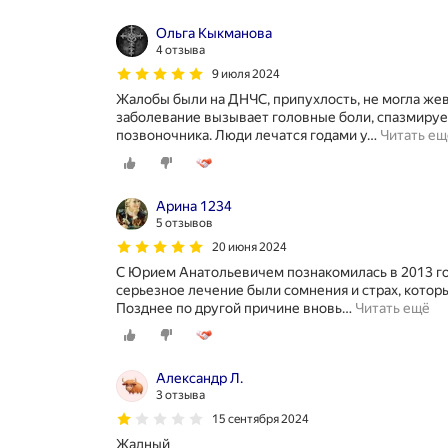
Ольга Кыкманова
4 отзыва
9 июля 2024
Жалобы были на ДНЧС, припухлость, не могла жева
заболевание вызывает головные боли, спазмируе
позвоночника. Люди лечатся годами у
…
Читать ещ
Арина 1234
5 отзывов
20 июня 2024
С Юрием Анатольевичем познакомилась в 2013 го
серьезное лечение были сомнения и страх, котор
Позднее по другой причине вновь
…
Читать ещё
Александр Л.
3 отзыва
15 сентября 2024
Жадный