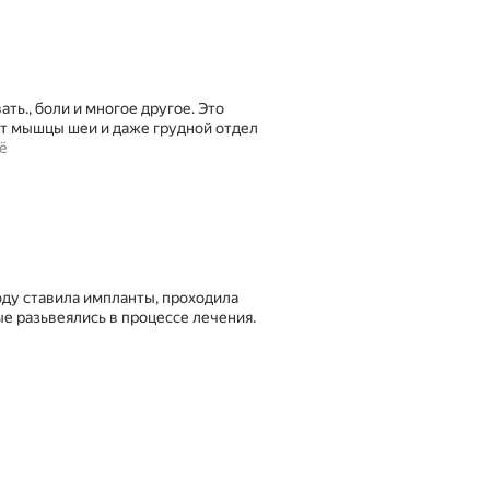
ть., боли и многое другое. Это
т мышцы шеи и даже грудной отдел
ё
ду ставила импланты, проходила
ые разьвеялись в процессе лечения.