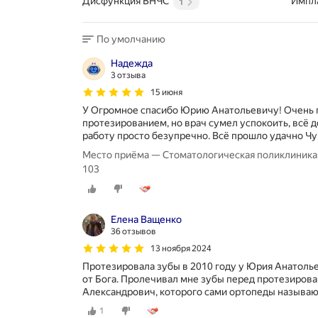
Дисфункция ВНЧС
Импл
1
По умолчанию
Надежда
3 отзыва
15 июня
У Огромное спасибо Юрию Анатольевичу! Очень
протезированием, но врач сумел успокоить, всё 
работу просто безупречно. Всё прошло удачно Ч
Место приёма — Стоматологическая поликлиника 
103
Елена Ващенко
36 отзывов
13 ноября 2024
Протезировала зубы в 2010 году у Юрия Анатольев
от Бога. Пролечивал мне зубы перед протезиров
Александрович, которого сами ортопеды называю
1