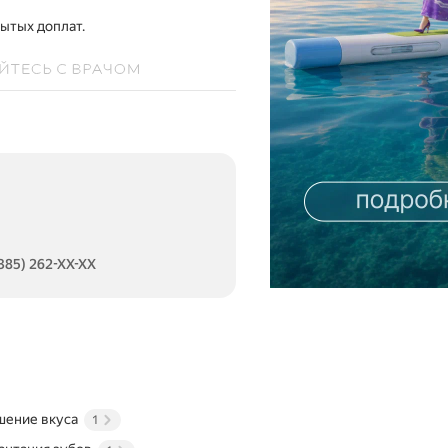
рытых доплат.
(385) 262-XX-XX
шение вкуса
1