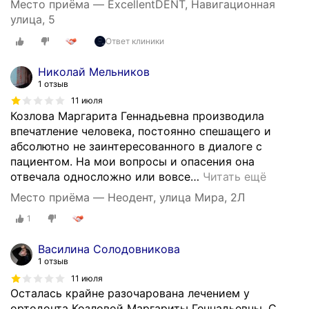
Место приёма — ExcellentDENT, Навигационная
улица, 5
Ответ клиники
Николай Мельников
1 отзыв
11 июля
Козлова Маргарита Геннадьевна производила
впечатление человека, постоянно спешащего и
абсолютно не заинтересованного в диалоге с
пациентом. На мои вопросы и опасения она
отвечала односложно или вовсе
…
Читать ещё
Место приёма — Неодент, улица Мира, 2Л
1
Василина Солодовникова
1 отзыв
11 июля
Осталась крайне разочарована лечением у
ортодонта Козловой Маргариты Геннадьевны. С