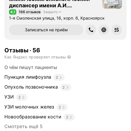
диспансер имени А.И.
Крыжановского
4,1
166 отзывов
Закрыто
Рейтинг 4,1 из 5
1-я Смоленская улица, 16, корп. 6, Красноярск
Записаться на приём
Отзывы
·
56
Как Яндекс проверяет отзывы
О чём пишут пациенты
Пункция лимфоузла
2
Опухоль позвоночника
2
УЗИ
2
УЗИ молочных желез
2
Новообразование кости
2
Смотреть ещё 5