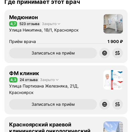
Где принимает этот врач
Медюнион
4,7
523 отзыва
Закрыто
Рейтинг 4,7 из 5
Улица Никитина, 1В/1, Красноярск
Цена
1900
Приём врача
1 900
₽
Записаться на приём
ФМ клиник
4,3
24 отзыва
Закрыто
Рейтинг 4,3 из 5
Улица Партизана Железняка, 21Д,
Красноярск
Записаться на приём
Красноярский краевой
клинический онкологический