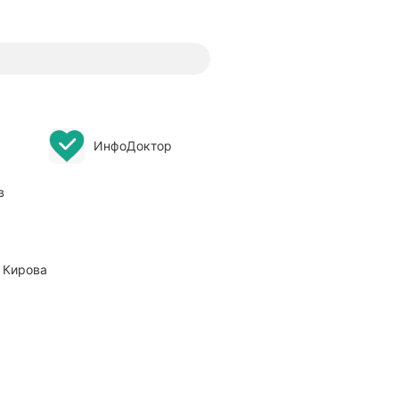
ИнфоДоктор
в
 Кирова