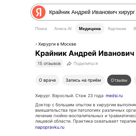
Поиск
Алиса AI
Медицина
Медицина
Картинки
Хирурги в Москве
Крайник Андрей Иванович
15 отзывов
Поделиться
О враче
Запись на приём
Отзывы
Хирург. Взрослый. Стаж 23 года
medsi.ru
Доктор с большим опытом в хирургии выполня
вмешательства при патологиях различных орга
лечение гнойно-воспалительных и травматиче
лицевой области. Практика охватывает терап
napopravku.ru