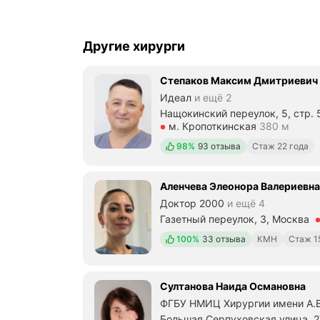
Другие хирурги
Степаков Максим Дмитриевич
Идеал
и ещё 2
Нащокинский переулок, 5, стр. 
Метро м. Кропоткинская Рассто
м. Кропоткинская
380 м
Положительных отзывов
98%
93 отзыва
Стаж 22 года
Аленчева Элеонора Валериевна
Доктор 2000
и ещё 4
Газетный переулок, 3, Москва
Метро м. Охотный Ряд Расстоян
Положительных отзывов
100%
33 отзыва
КМН
Стаж 1
Султанова Наида Османовна
ФГБУ НМИЦ Хирургии имени А.В
Большая Серпуховская улица, 27