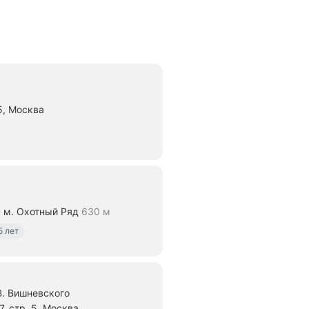
5, Москва
яние 380 м
м. Охотный Ряд
630 м
ие 630 м
5 лет
. Вишневского
, стр. 5, Москва