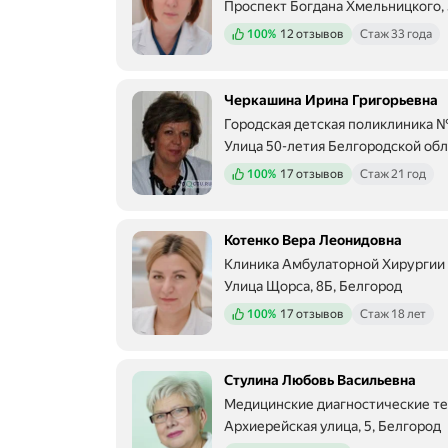
Проспект Богдана Хмельницкого,
Положительных отзывов
100%
12 отзывов
Стаж 33 года
Черкашина Ирина Григорьевна
Городская детская поликлиника №
Улица 50-летия Белгородской обл
Положительных отзывов
100%
17 отзывов
Стаж 21 год
Котенко Вера Леонидовна
Клиника Амбулаторной Хирургии
Улица Щорса, 8Б, Белгород
Положительных отзывов
100%
17 отзывов
Стаж 18 лет
Стулина Любовь Васильевна
Медицинские диагностические т
Архиерейская улица, 5, Белгород