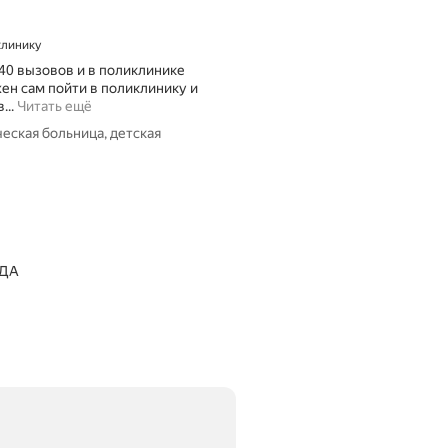
 клинику
ь 40 вызовов и в поликлинике
ен сам пойти в поликлинику и
Н
...
Читать ещё
и
еская больница, детская
ч
е
г
о
х
о
р
о
ОДА
ш
е
г
о
н
е
у
в
и
д