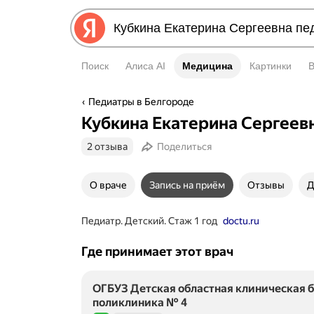
Поиск
Алиса AI
Медицина
Медицина
Картинки
Педиатры в Белгороде
Кубкина Екатерина Сергеев
2 отзыва
Поделиться
О враче
Запись на приём
Отзывы
Д
Педиатр. Детский. Стаж 1 год
doctu.ru
Где принимает этот врач
ОГБУЗ Детская областная клиническая б
поликлиника № 4