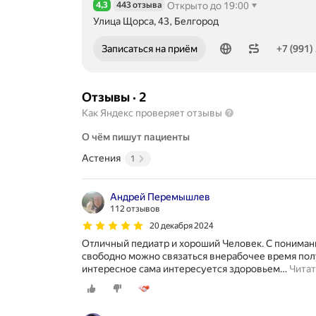
4,3
443 отзыва
Открыто до 19:00
Рейтинг 4,3 из 5
Улица Щорса, 43, Белгород
Номер телефона: +79912120980
Записаться на приём
+7 (991)
Отзывы
·
2
Как Яндекс проверяет отзывы
О чём пишут пациенты
Астения
1
Андрей Перемышлев
112 отзывов
20 декабря 2024
Отличный педиатр и хороший Человек. С пониман
свободно можно связаться внерабочее время пол
интересное сама интересуется здоровьем
…
Читат