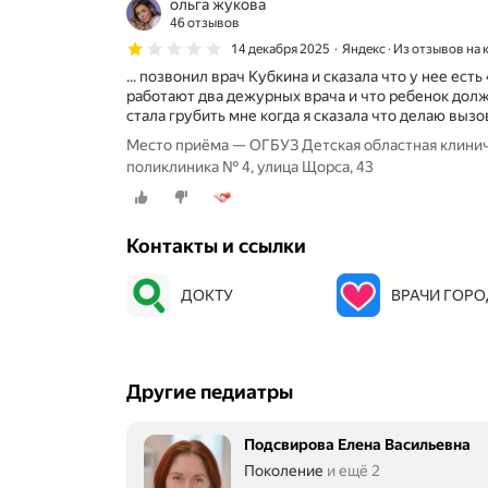
ольга жукова
46 отзывов
14 декабря 2025
Яндекс · Из отзывов на
... позвонил врач Кубкина и сказала что у нее ест
работают два дежурных врача и что ребенок долж
стала грубить мне когда я сказала что делаю вызов
Место приёма — ОГБУЗ Детская областная клинич
поликлиника № 4, улица Щорса, 43
Контакты и ссылки
ДОКТУ
ВРАЧИ ГОР
Другие педиатры
Подсвирова Елена Васильевна
Поколение
и ещё 2