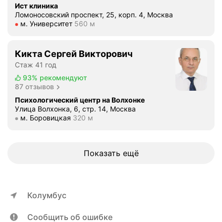
.
Ист клиника
о
а
ю
Ломоносовский проспект, 25, корп. 4, Москва
О
р
ф
,
Метро м. Университет Расстояние 560 м
м. Университет
560 м
т
о
ф
п
д
в
е
о
е
н
к
Кикта Сергей Викторович
м
л
е
т
о
Стаж 41 год
ь
!
и
г
93%
рекомендуют
н
Я
в
л
87 отзывов
о
в
н
а
Психологический центр на Волхонке
х
п
ы
у
Улица Волхонка, 6, стр. 14, Москва
о
о
Метро м. Боровицкая Расстояние 320 м
м. Боровицкая
320 м
х
в
т
л
р
и
е
н
а
д
л
о
с
е
Показать ещё
а
м
с
т
б
в
т
ь
ы
о
р
о
в
с
о
Колумбус
п
ы
т
й
р
д
о
с
Сообщить об ошибке
е