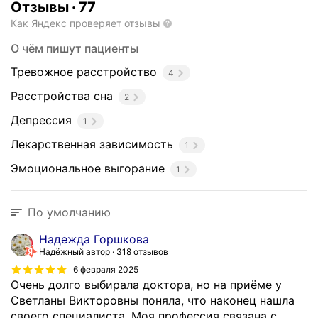
Отзывы
·
77
с
с
Как Яндекс проверяет отзывы
т
О чём пишут пациенты
р
о
Тревожное расстройство
4
й
Расстройства сна
2
с
т
Депрессия
1
в
Лекарственная зависимость
1
и
р
Эмоциональное выгорание
1
а
с
с
По умолчанию
т
Надежда Горшкова
р
Надёжный автор
318 отзывов
о
6 февраля 2025
й
Очень долго выбирала доктора, но на приёме у
с
Светланы Викторовны поняла, что наконец нашла
т
своего специалиста. Моя профессия связана с