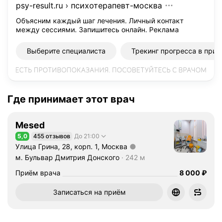
psy-result.ru
›
психотерапевт-москва
л
е
Объясним каждый шаг лечения. Личный контакт
между сессиями. Запишитесь онлайн.
Реклама
ч
е
Выберите специалиста
Трекинг прогресса в при
н
и
е
п
с
Где принимает этот врач
и
х
Mesed
и
5,0
455 отзывов
До 21:00
ч
Рейтинг 5,0 из 5
Улица Грина, 28, корп. 1, Москва
е
Метро м. Бульвар Дмитрия Донского Расстояние 242 м
м. Бульвар Дмитрия Донского
242 м
с
к
Цена
8000
Приём врача
8 000
₽
и
Записаться на приём
х
р
а