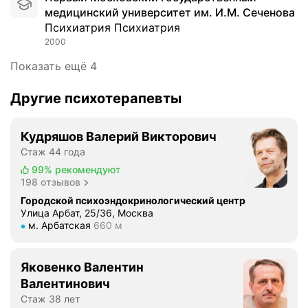
н
и
р
с
медицинский университет им. И.М. Сеченова
о
т
е
п
Психиатрия Психиатрия
,
ь
д
е
2000
в
м
о
ц
е
Показать ещё 4
о
в
и
ж
и
ы
а
л
Другие психотерапевты
м
х
л
и
в
р
и
в
р
а
с
Кудряшов Валерий Викторович
ы
а
с
т
Стаж 44 года
й
ч
с
,
99%
рекомендуют
,
а
т
о
198 отзывов
д
м
р
ч
о
Городской психоэндокринологический центр
-
о
е
Улица Арбат, 25/36, Москва
б
Н
й
н
Метро м. Арбатская Расстояние 660 м
м. Арбатская
660 м
р
а
с
ь
о
р
т
ч
ж
е
в
Яковенко Валентин
у
е
Г
,
т
Валентинович
л
е
р
к
Стаж 38 лет
а