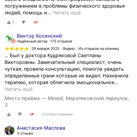
в
погружением в проблемы физического здоровья
п
людей, помощь и
…
Читать ещё
о
в
3
е
д
Виктор Косинский
е
Надёжный автор
175 отзывов
н
29 января 2025
Яндекс · Из отзывов на клинику
и
... Был у доктора Кудряковой Светланы
я
Викторовны. Замечательный специалист, очень
,
чуткая, провела консультацию, помогла увидеть
с
определенные грани которые не видел. Назначила
в
терапию, которая облегчила эмоциональное...
я
О
Читать ещё
з
т
Место приёма — Mesed, Мерзляковский переулок,
а
л
3
н
и
н
Ответ клиники
ч
ы
н
Анастасия Маслова
х
а
3 отзыва
с
я