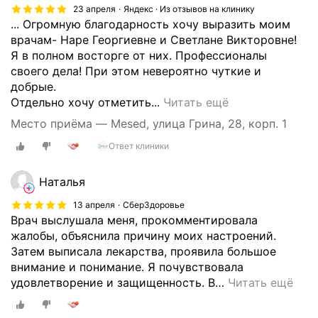
23 апреля
Яндекс · Из отзывов на клинику
у
к
... Огромную благодарность хочу выразить моим
п
л
врачам- Наре Георгиевне и Светлане Викторовне!
о
и
Я в полном восторге от них. Профессионалы
т
н
своего дела! При этом невероятно чуткие и
р
и
добрые.
е
к
П
Отдельно хочу отметить...
Читать ещё
б
а
о
л
.
Место приёма — Mesed, улица Грина, 28, корп. 1
с
е
Б
Ответ клиники
е
н
ы
щ
и
л
а
Наталья
е
у
ю
м
д
13 апреля
СберЗдоровье
э
п
о
Врач выслушала меня, прокомментировала
т
с
к
жалобы, объяснила причину моих настроений.
у
и
т
Затем выписала лекарства, проявила большое
к
х
о
внимание и понимание. Я почувствовала
л
о
р
удовлетворение и защищенность. В
…
Читать ещё
и
а
а
н
к
К