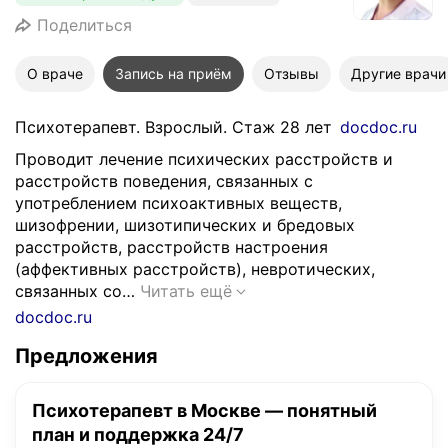
Поделиться
О враче
Запись на приём
Отзывы
Другие врачи
Психотерапевт. Взрослый. Стаж 28 лет
docdoc.ru
Проводит лечение психических расстройств и
расстройств поведения, связанных с
употреблением психоактивных веществ,
шизофрении, шизотипических и бредовых
расстройств, расстройств настроения
(аффективных расстройств), невротических,
П
связанных со…
Читать ещё
р
docdoc.ru
о
Предложения
в
о
д
Психотерапевт в Москве — понятный
и
план и поддержка 24/7
т