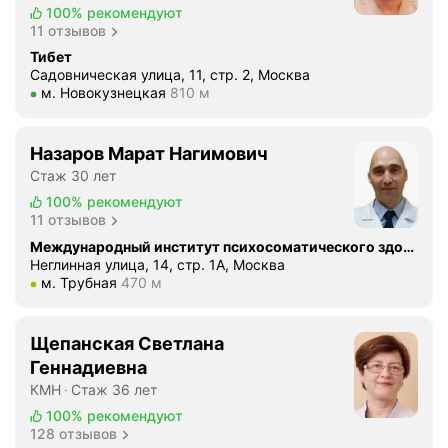
о
а
а
100%
рекомендуют
т
р
с
я
11 отзывов
е
г
с
,
Тибет
л
и
т
п
Садовническая улица, 11, стр. 2, Москва
ь
е
Метро м. Новокузнецкая Расстояние 810 м
р
м. Новокузнецкая
810 м
р
н
в
о
о
ы
н
й
в
й
Назаров Марат Нагимович
е
с
е
а
Стаж 30 лет
и
т
л
д
С
100%
рекомендуют
в
а
м
11 отзывов
в
н
к
и
е
а
Международный институт психосоматического здоровья
о
н
т
Неглинная улица, 14, стр. 1А, Москва
с
н
Метро м. Трубная Расстояние 470 м
м. Трубная
470 м
и
л
т
с
с
а
р
у
т
н
о
л
Щепанская Светлана
р
е
е
ь
Геннадиевна
а
В
н
т
КМН
Стаж 36 лет
т
и
и
а
о
100%
рекомендуют
к
я
ц
128 отзывов
р
т
(
и