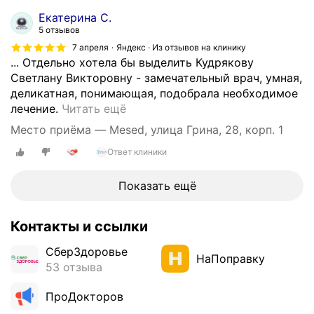
и
т
у
к
Екатерина С.
и
д
5 отзывов
у
в
р
п
7 апреля
Яндекс · Из отзывов на клинику
н
я
... Отдельно хотела бы выделить Кудрякову
а
ы
к
Светлану Викторовну - замечательный врач, умная,
р
х
о
деликатная, понимающая, подобрала необходимое
у
в
в
К
лечение.
Читать ещё
л
е
о
л
е
щ
Место приёма — Mesed, улица Грина, 28, корп. 1
й
и
т
е
С
Ответ клиники
н
.
с
в
и
О
т
е
к
Показать ещё
г
в
т
а
р
,
л
о
о
ш
а
Контакты и ссылки
ч
м
и
н
е
н
СберЗдоровье
з
ы
НаПоправку
н
у
53 отзыва
о
В
ь
ю
ф
и
н
б
ПроДокторов
р
к
р
л