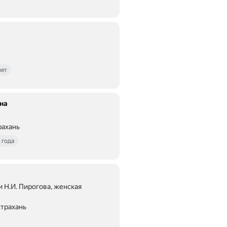
лет
на
рахань
 года
 Н.И. Пирогова, женская
страхань