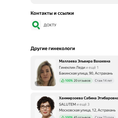
Контакты и ссылки
ДОКТУ
Другие гинекологи
Маллаева Эльвира Вахаевна
Гинеклин Леди
и ещё 1
Бакинская улица, 90, Астрахань
Положительных отзывов
100%
20 отзывов
Стаж 14 лет
Ханмирзоева Сабина Этибаровн
SALUTEM
и ещё 3
Московская улица, 12, Астрахань
Положительных отзывов
100%
45 отзывов
Стаж 23 года