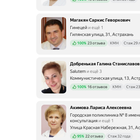
Магакян Саркис Геворкович
Гинецей
и ещё 1
Гилянская улица, 31, Астрахань
Положительных отзывов
100%
23 отзыва
КМН
Стаж 29 
Добренькая Галина Станиславов
Salutem
и ещё 3
Коммунистическая улица, 13, Аст
Положительных отзывов
100%
16 отзывов
КМН
Стаж 23
Акимова Лариса Алексеевна
Городская поликлиника № 8 имени
консультация
и ещё 1
Улица Красная Набережная, 31, А
Положительных отзывов
95%
22 отзыва
Стаж 32 года