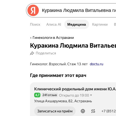
Поиск
Алиса AI
Медицина
Медицина
Картинки
Гинекологи в Астрахани
Куракина Людмила Виталье
Поделиться
Гинеколог. Взрослый. Стаж 13 лет
doctu.ru
Где принимает этот врач
Клинический родильный дом имени Ю.А
4,7
241 отзыв
Открыто до 19:00
Рейтинг 4,7 из 5
Улица Ахшарумова, 82, Астрахань
Номер телефона: +78512330550
Записаться на приём
+7 (8512