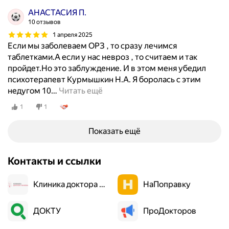
АНАСТАСИЯ П.
10 отзывов
1 апреля 2025
Если мы заболеваем ОРЗ , то сразу лечимся
таблетками.А если у нас невроз , то считаем и так
пройдет.Но это заблуждение. И в этом меня убедил
психотерапевт Курмышкин Н.А. Я боролась с этим
недугом 10
…
Читать ещё
1
1
Показать ещё
Контакты и ссылки
Клиника доктора Минеева
НаПоправку
ДОКТУ
ПроДокторов