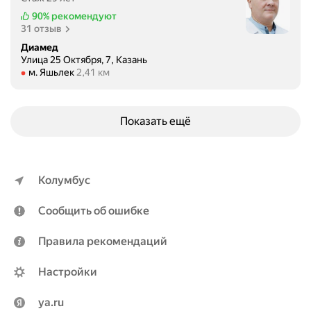
90%
рекомендуют
31 отзыв
Диамед
Улица 25 Октября, 7, Казань
Метро м. Яшьлек Расстояние 2,41 км
м. Яшьлек
2,41 км
Показать ещё
Колумбус
Сообщить об ошибке
Правила рекомендаций
Настройки
ya.ru