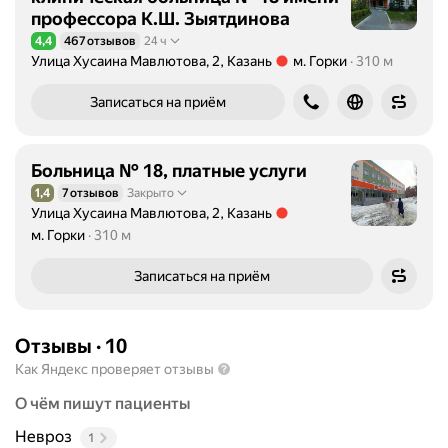
профессора К.Ш. Зыятдинова
4,4
467 отзывов
24 ч
Рейтинг 4,4 из 5
Улица Хусаина Мавлютова, 2, Казань
м. Горки
310 м
Метро м. Горки Расстояние 310 м
Записаться на приём
Больница № 18, платные услуги
1,4
7 отзывов
Закрыто
Рейтинг 1,4 из 5
Улица Хусаина Мавлютова, 2, Казань
Метро м. Горки Расстояние 310 м
м. Горки
310 м
Записаться на приём
Отзывы
·
10
Как Яндекс проверяет отзывы
О чём пишут пациенты
Невроз
1