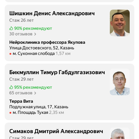
Шишкин Денис Александрович
Стаж 26 лет
90%
рекомендуют
30 отзывов
Нейроклиника профессора Якупова
Улица Достоевского, 52, Казань
Метро м. Суконная слобода Расстояние 1,57 км
м. Суконная слобода
1,57 км
Бикмуллин Тимур Габдулгазизович
Стаж 29 лет
95%
рекомендуют
65 отзывов
Терра Вита
Подлужная улица, 17, Казань
Метро м. Площадь Тукая Расстояние 2,35 км
м. Площадь Тукая
2,35 км
Симаков Дмитрий Александрович
Стаж 29 лет