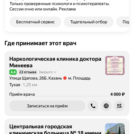
Только проверенные психологи и психотерапевты.
Сессии очно или онлайн.
Реклама
Бесплатный сервис
Тщательный отбор
Подбо
Где принимает этот врач
Наркологическая клиника доктора
Минеева
4,4
22 отзыва
Закрыто
Рейтинг 4,4 из 5
Улица Щапова, 26Б, Казань
м. Площадь
Метро м. Площадь Тукая Расстояние 1,25 км
Тукая
1,25 км
Цена
4000
₽
Приём врача
4 000
Записаться на приём
Центральная городская
клиническая больница № 18 имени