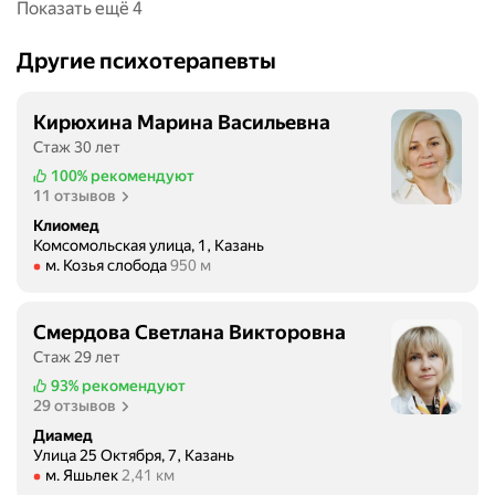
Показать ещё 4
Другие психотерапевты
Кирюхина Марина Васильевна
Стаж 30 лет
100%
рекомендуют
11 отзывов
Клиомед
Комсомольская улица, 1, Казань
Метро м. Козья слобода Расстояние 950 м
м. Козья слобода
950 м
Смердова Светлана Викторовна
Стаж 29 лет
93%
рекомендуют
29 отзывов
Диамед
Улица 25 Октября, 7, Казань
Метро м. Яшьлек Расстояние 2,41 км
м. Яшьлек
2,41 км