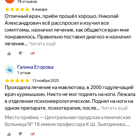
78 отзывов
6 января
Отличный врач, приём прошёл хорошо, Николай
Александрович всё расспросил и изучил все
симптомы, назначил лечение, как общается врач мне
понравилось. Правильно поставил диагноз и назначил
лечение
…
Читать ещё
Галина Егорова
1 отзыв
13 ноября 2025
Проходила лечение на мавлютова, в 2000 годулечащий
врач курмышкин. Никто не мог поднять на ноги. Лежала
в отделении психоневрологическом. Поднял на ноги на
одном препарате, психотерапия, после
…
Читать ещё
Место приёма — Центральная городская клиническая
больница № 18 имени профессора К.Ш. Зыятдинова,
улица Хусаина Мавлютова, 2