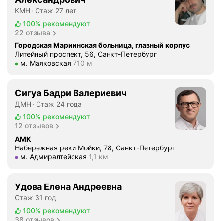
н
КМН
Стаж 27 лет
и
100%
рекомендуют
я
22 отзыва
ч
Городская Мариинская больница, главный корпус
е
Литейный проспект, 56, Санкт-Петербург
р
Метро м. Маяковская Расстояние 710 м
м. Маяковская
710 м
е
п
Сигуа Бадри Валериевич
а
.
ДМН
Стаж 24 года
И
100%
рекомендуют
м
12 отзывов
е
АМК
е
Набережная реки Мойки, 78, Санкт-Петербург
Метро м. Адмиралтейская Расстояние 1,1 км
м. Адмиралтейская
1,1 км
т
б
о
Удова Елена Андреевна
л
Стаж 31 год
е
100%
рекомендуют
е
38 отзывов