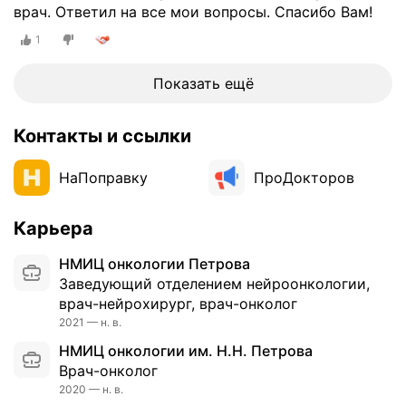
о
врач. Ответил на все мои вопросы. Спасибо Вам!
й
1
н
е
Показать ещё
р
в
н
Контакты и ссылки
о
й
НаПоправку
ПроДокторов
с
и
с
Карьера
т
НМИЦ онкологии Петрова
е
Заведующий отделением нейроонкологии,
м
врач-нейрохирург, врач-онколог
ы
2021 — н. в.
,
а
НМИЦ онкологии им. Н.Н. Петрова
т
Врач-онколог
а
2020 — н. в.