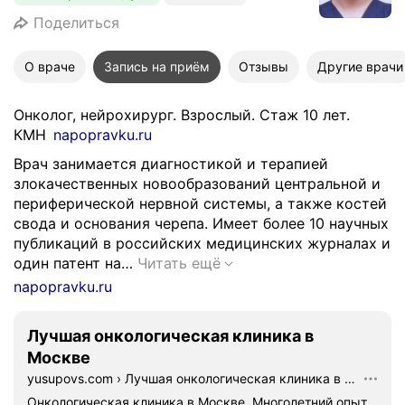
Поделиться
О враче
Запись на приём
Отзывы
Другие врачи
Онколог, нейрохирург. Взрослый. Стаж 10 лет.
КМН
napopravku.ru
Врач занимается диагностикой и терапией
злокачественных новообразований центральной и
периферической нервной системы, а также костей
свода и основания черепа. Имеет более 10 научных
публикаций в российских медицинских журналах и
В
один патент на…
Читать ещё
р
napopravku.ru
а
ч
Лучшая онкологическая клиника в
з
Москве
а
yusupovs.com
›
Лучшая онкологическая клиника в Москве
н
и
Онкологическая клиника в Москве. Многолетний опыт