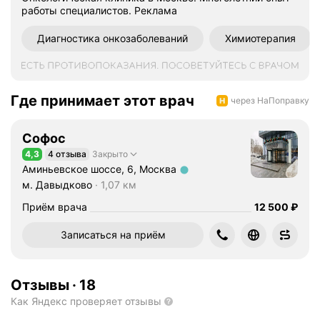
работы специалистов.
Реклама
м
а
Диагностика онкозаболеваний
Химиотерапия
е
т
с
я
Где принимает этот врач
через НаПоправку
д
и
Софос
а
г
4,3
4 отзыва
Закрыто
Рейтинг 4,3 из 5
н
Аминьевское шоссе, 6, Москва
Метро м. Давыдково Расстояние 1,07 км
о
м. Давыдково
1,07 км
с
Цена
12500
Приём врача
12 500
₽
т
и
Записаться на приём
к
о
й
Отзывы
·
18
и
Как Яндекс проверяет отзывы
т