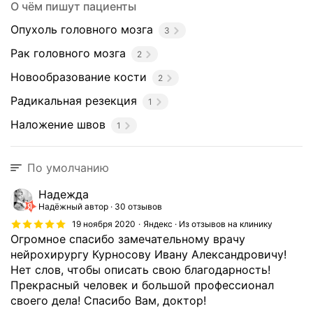
О чём пишут пациенты
е
р
Опухоль головного мозга
3
а
п
Рак головного мозга
2
и
Новообразование кости
2
е
й
Радикальная резекция
1
з
Наложение швов
1
л
о
к
По умолчанию
а
ч
Надежда
е
Надёжный автор
30 отзывов
с
19 ноября 2020
Яндекс · Из отзывов на клинику
т
Огромное спасибо замечательному врачу
в
нейрохирургу Курносову Ивану Александровичу!
е
Нет слов, чтобы описать свою благодарность!
н
Прекрасный человек и большой профессионал
н
своего дела! Спасибо Вам, доктор!