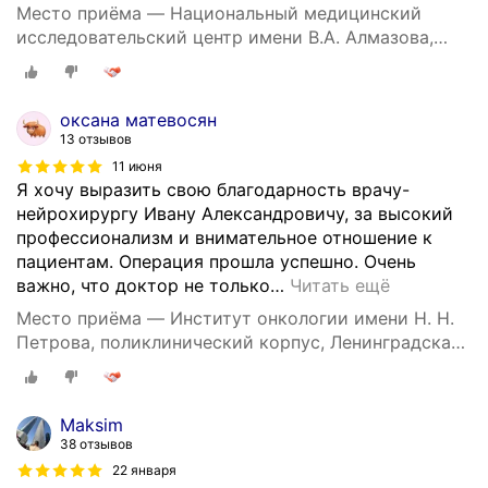
ы
Место приёма — Национальный медицинский
х
исследовательский центр имени В.А. Алмазова,
н
улица Аккуратова, 2
о
в
оксана матевосян
о
13 отзывов
о
11 июня
б
Я хочу выразить свою благодарность врачу-
р
нейрохирургу Ивану Александровичу, за высокий
а
профессионализм и внимательное отношение к
з
пациентам. Операция прошла успешно. Очень
о
важно, что доктор не только
…
Читать ещё
в
а
Место приёма — Институт онкологии имени Н. Н.
н
Петрова, поликлинический корпус, Ленинградская
и
улица, 68
й
ц
Maksim
е
38 отзывов
н
22 января
т