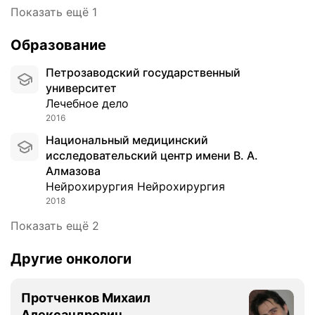
к
Показать ещё 1
ж
е
Образование
к
о
Петрозаводский государственный
с
университет
т
Лечебное дело
е
2016
й
с
Национальный медицинский
в
исследовательский центр имени В. А.
о
Алмазова
д
Нейрохирургия Нейрохирургия
а
2018
и
Показать ещё 2
о
с
Другие онкологи
н
о
в
Протченков Михаил
а
Александрович