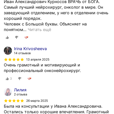
Иван Александрович Курносов ВРАЧЬ от БОГА.
р
Самый лучший нейрохирург, онколог в мире. Он
а
заведующий отделением, у него в отделении очень
л
хороший порядок.
ь
Человек с Большой буквы. Объясняет на
н
понятном
…
Читать ещё
о
й
и
Irina Krivosheeva
п
14 отзывов
е
13 апреля 2025
р
Очень грамотный и мотивирующий и
и
профессиональный онконейрохирург.
ф
е
3
р
и
Лилия
ч
2 отзыва
е
26 марта 2025
с
Была на консультации у Ивана Александровича.
к
Остались только хорошие впечатления. Грамотный