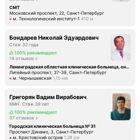
1
СМТ
0
Московский проспект, 22, Санкт-Петербург
н
Метро м. Технологический институт-1 Расстояние 410 м
м. Технологический институт-1
410 м
а
у
ч
Бондарев Николай Эдуардович
н
Стаж 32 года
ы
100%
рекомендуют
х
14 отзывов
п
Ленинградская областная клиническая больница, онкологическая поликлиника
у
Литейный проспект, 37-39, Санкт-Петербург
б
Метро м. Чернышевская Расстояние 1,15 км
м. Чернышевская
1,15 км
л
и
Григорян Вадим Вирабович
к
КМН
Стаж 39 лет
а
ц
100%
рекомендуют
37 отзывов
и
й
Городская клиническая больница № 31
Проспект Динамо, 3, Санкт-Петербург
в
Метро м. Крестовский остров Расстояние 1,28 км
м. Крестовский остров
1,28 км
р