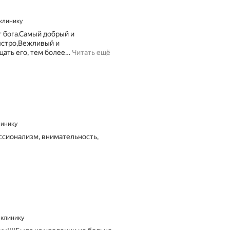
 клинику
т бога.Самый добрый и
быстро,Вежливый и
ать его, тем более
…
Читать ещё
линику
ссионализм, внимательность,
а клинику