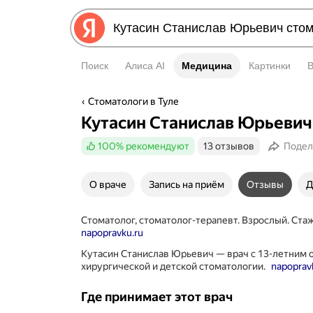
Поиск
Алиса AI
Медицина
Медицина
Картинки
Стоматологи в Туле
Кутасин Станислав Юрьевич
100%
рекомендуют
13 отзывов
Подел
О враче
Запись на приём
Отзывы
Д
Стоматолог, стоматолог-терапевт. Взрослый. Стаж
napopravku.ru
Кутасин Станислав Юрьевич — врач с 13-летним 
хирургической и детской стоматологии.
napoprav
Где принимает этот врач