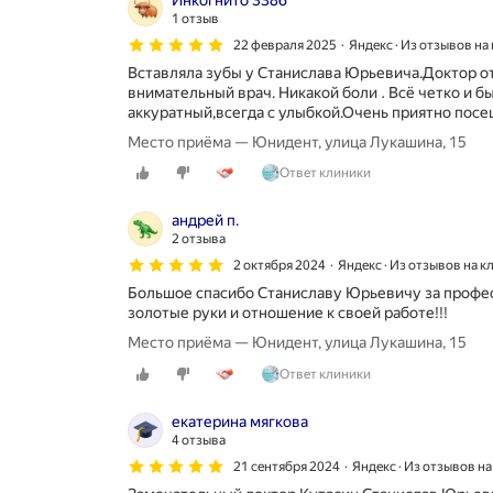
Инкогнито 3386
1 отзыв
22 февраля 2025
Яндекс · Из отзывов на
Вставляла зубы у Станислава Юрьевича.Доктор о
внимательный врач. Никакой боли . Всё четко и 
аккуратный,всегда с улыбкой.Очень приятно посещ
Место приёма — Юнидент, улица Лукашина, 15
Ответ клиники
андрей п.
2 отзыва
2 октября 2024
Яндекс · Из отзывов на к
Большое спасибо Станиславу Юрьевичу за профе
золотые руки и отношение к своей работе!!!
Место приёма — Юнидент, улица Лукашина, 15
Ответ клиники
екатерина мягкова
4 отзыва
21 сентября 2024
Яндекс · Из отзывов н