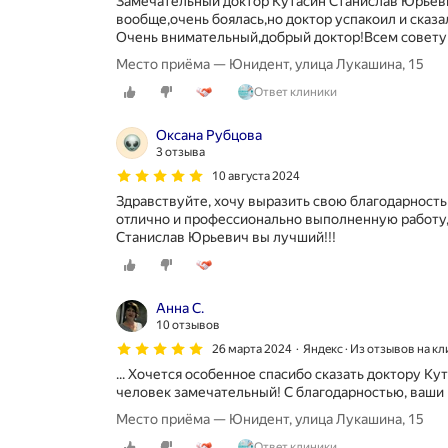
Замечательный доктор Кутасин Станислав Юрьеви
вообще,очень боялась,но доктор успакоил и сказа
Очень внимательный,добрый доктор!Всем советую!!!!
Место приёма — Юнидент, улица Лукашина, 15
Ответ клиники
Оксана Рубцова
3 отзыва
10 августа 2024
Здравствуйте, хочу выразить свою благодарность
отлично и профессионально выполненную работу,
Станислав Юрьевич вы лучший!!!
Анна С.
10 отзывов
26 марта 2024
Яндекс · Из отзывов на к
... Хочется особенное спасибо сказать доктору Ку
человек замечательный! С благодарностью, ваши
Место приёма — Юнидент, улица Лукашина, 15
Ответ клиники