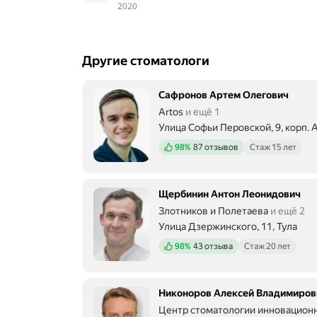
2020
Другие стоматологи
Сафронов Артем Олегович
Artos
и ещё 1
Улица Софьи Перовской, 9, корп. А
Положительных отзывов
98%
87 отзывов
Стаж 15 лет
Щербинин Антон Леонидович
Злотников и Полетаева
и ещё 2
Улица Дзержинского, 11, Тула
Положительных отзывов
98%
43 отзыва
Стаж 20 лет
Никоноров Алексей Владимиров
Центр стоматологии инновационны