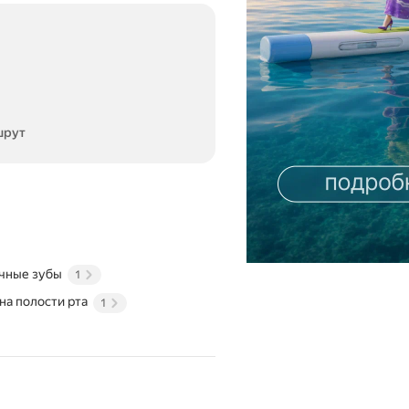
шрут
чные зубы
1
на полости рта
1