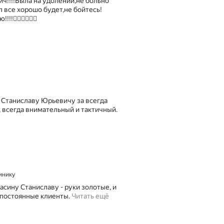
ч!!!!Была на удолении,не больно
л все хорошо будет,не бойтесь!
👍🏻👍🏻👍🏻
 Станиславу Юрьевичу за всегда
 всегда внимательный и тактичный.
линику
тасину Станиславу - руки золотые, и
Е
 постоянные клиенты.
Читать ещё
з
д
и