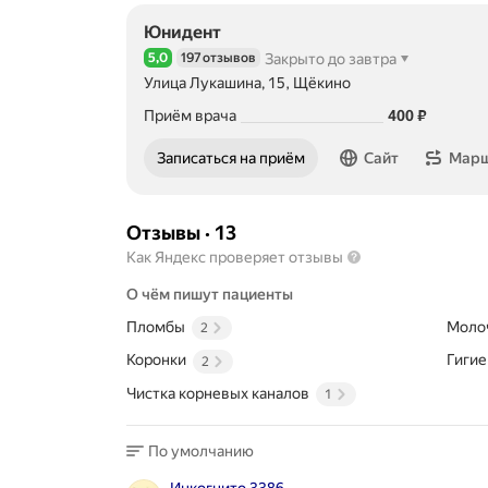
Юнидент
5,0
197 отзывов
Закрыто до завтра
Рейтинг 5,0 из 5
Улица Лукашина, 15, Щёкино
Цена
Приём врача
400
₽
Записаться на приём
Сайт
Мар
Отзывы
·
13
Как Яндекс проверяет отзывы
О чём пишут пациенты
Пломбы
Моло
2
Коронки
Гигие
2
Чистка корневых каналов
1
По умолчанию