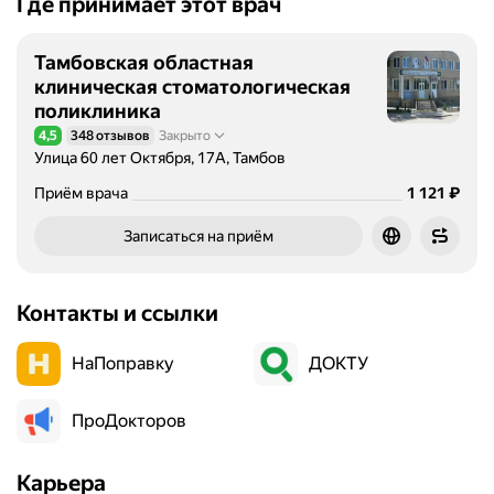
Где принимает этот врач
Тамбовская областная
клиническая стоматологическая
поликлиника
4,5
348 отзывов
Закрыто
Рейтинг 4,5 из 5
Улица 60 лет Октября, 17А, Тамбов
Цена
1121
₽
Приём врача
1 121
Записаться на приём
Контакты и ссылки
НаПоправку
ДОКТУ
ПроДокторов
Карьера