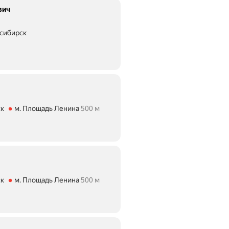
вич
сибирск
сстояние 400 м
ск
м. Площадь Ленина
500 м
яние 500 м
ск
м. Площадь Ленина
500 м
яние 500 м