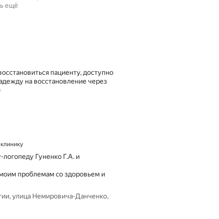
ь ещё
восстановиться пациенту, доступно
надежду на восстановление через
ё
а клинику
у-логопеду Гуненко Г.А. и
 моим проблемам со здоровьем и
ии, улица Немировича-Данченко,