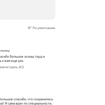
По умолчанию
 клинику
пасибо большое за ваш труд и
 к вам еще раз.
магистраль, 8/2
Большое спасибо, что сохранились
!! Я сама врач по специальности,