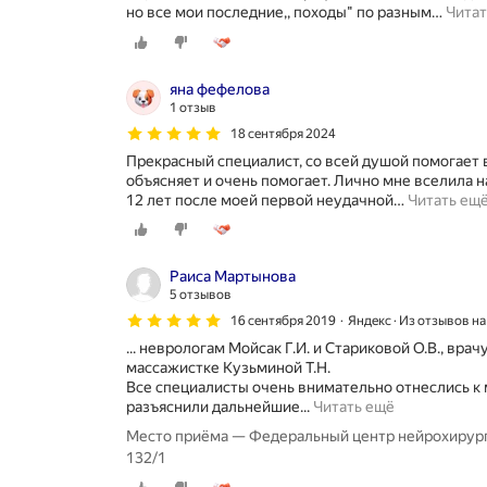
но все мои последние,, походы" по разным
…
Читат
яна фефелова
1 отзыв
18 сентября 2024
Прекрасный специалист, со всей душой помогает 
объясняет и очень помогает. Лично мне вселила 
12 лет после моей первой неудачной
…
Читать ещ
Раиса Мартынова
5 отзывов
16 сентября 2019
Яндекс · Из отзывов н
... неврологам Мойсак Г.И. и Стариковой О.В., врач
массажистке Кузьминой Т.Н.
Все специалисты очень внимательно отнеслись к
1
разъяснили дальнейшие...
Читать ещё
4
Место приёма — Федеральный центр нейрохирург
с
132/1
е
н