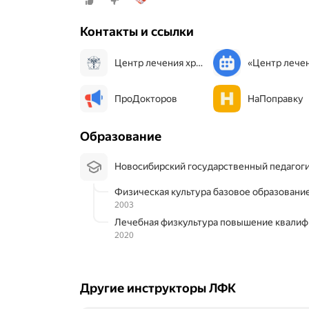
т
я
Контакты и ссылки
б
р
я
Центр лечения хронической боли
п
р
и
ПроДокторов
НаПоправку
е
з
ж
Образование
а
л
Новосибирский государственный педагог
а
н
Физическая культура базовое образовани
а
2003
к
о
Лечебная физкультура повышение квали
н
2020
с
у
л
ь
Другие инструкторы ЛФК
т
а