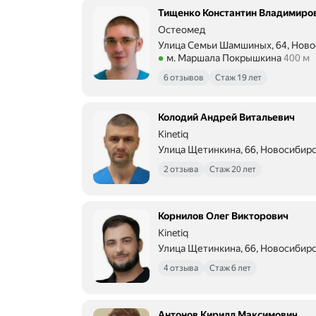
ц
Тищенко Константин Владимиро
и
Остеомед
ю
Улица Семьи Шамшиных, 64, Ново
с
Метро м. Маршала Покрышкина Ра
м. Маршала Покрышкина
400 м
п
у
6 отзывов
Стаж 19 лет
с
т
я
Колодий Андрей Витальевич
7
Kinetiq
м
Улица Щетинкина, 66, Новосибир
е
Метро м. Площадь Ленина Рассто
с
2 отзыва
Стаж 20 лет
я
ц
е
в
Корнилов Олег Викторович
п
Kinetiq
о
Улица Щетинкина, 66, Новосибир
с
Метро м. Площадь Ленина Рассто
л
4 отзыва
Стаж 6 лет
е
п
р
Антонов Кирилл Максимович