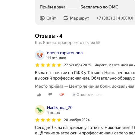
Метро м. Студенческая Расстояние 780 м
Приём врача
Бесплатно по ОМС
Номер телефона: +73833141614
Сайт
Маршрут
+7 (383) 314-XX-XX
Отзывы
·
4
Как Яндекс проверяет отзывы
елена харитонова
11 отзывов
27 октября 2025
Яндекс · Из отзывов на
Была на занятии по ЛФК у Татьяны Николаевны. с
высокий профессионализм. Обязательно обращусь
Место приёма — Центр лечения боли, Вокзальная 
Ответ клиники
Наdezhda _70
1 отзыв
20 ноября 2024
Сегодня была на приёме у Татьяны Николаевны!!! 
ещё такие знатоеюки и профессионалы своего дела