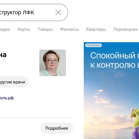
Видео
Карты
Товары
Финансы
Квартиры
Переводчик
РЕКЛАМА
на
ругие врачи
оль.рф
Подробнее