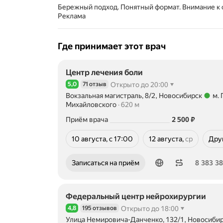
Бережный подход. Понятный формат. Внимание к
Реклама
Где принимает этот врач
Центр лечения боли
5,0
71 отзыв
Открыто до 20:00
Рейтинг 5,0 из 5
Вокзальная магистраль, 8/2, Новосибирск
м. 
Метро м. Площадь Гарина-Михайловского Расст
Михайловского
620 м
Цена
2500
Приём врача
2 500
₽
10 августа, с 17:00
12 августа,
ср
Дру
среда
Номер телефона: 83833832230
Записаться на приём
8 383 3
Федеральный центр нейрохирургии
4,8
195 отзывов
Открыто до 18:00
Рейтинг 4,8 из 5
Улица Немировича-Данченко, 132/1, Новосиби