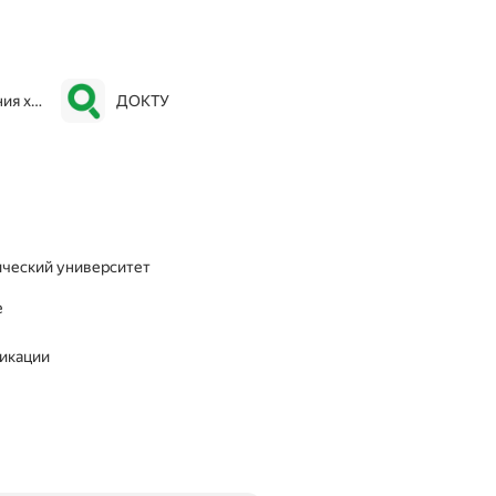
«Центр лечения хронической боли»
ДОКТУ
ический университет
е
фикации