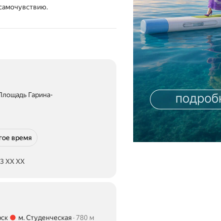
 самочувствию.
Площадь Гарина-
ояние 620 м
гое время
83 XX XX
рск
м. Студенческая
780 м