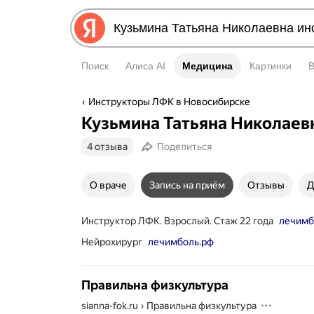
Поиск
Алиса AI
Медицина
Медицина
Картинки
Инструкторы ЛФК в Новосибирске
Кузьмина Татьяна Николаев
4 отзыва
Поделиться
О враче
Запись на приём
Отзывы
Д
Инструктор ЛФК. Взрослый. Стаж 22 года
лечимб
Нейрохирург
лечимболь.рф
Правильна физкультура
sianna-fok.ru
›
Правильна физкультура