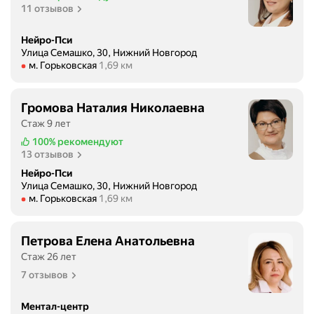
11 отзывов
и
е
Нейро-Пси
м
Улица Семашко, 30, Нижний Новгород
(
Метро м. Горьковская Расстояние 1,69 км
м. Горьковская
1,69 км
с
2
Громова Наталия Николаевна
6
.
Стаж 9 лет
0
100%
рекомендуют
6
13 отзывов
п
Нейро-Пси
о
Улица Семашко, 30, Нижний Новгород
Метро м. Горьковская Расстояние 1,69 км
м. Горьковская
1,69 км
3
.
0
Петрова Елена Анатольевна
7
Стаж 26 лет
)
7 отзывов
п
Ментал-центр
л