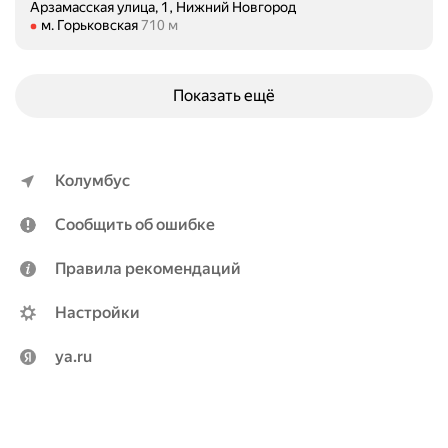
Арзамасская улица, 1, Нижний Новгород
ю
Метро м. Горьковская Расстояние 710 м
м. Горьковская
710 м
с
ы
:
Показать ещё
-
м
а
с
Колумбус
с
а
Сообщить об ошибке
ж
и
Правила рекомендаций
с
т
Настройки
Н
е
ya.ru
л
л
и
Н