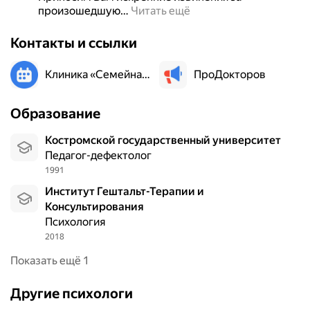
произошедшую
…
Читать ещё
с
ь
Контакты и ссылки
в
с
т
Клиника «Семейная Практика Плюс»
ПроДокторов
а
ц
Образование
и
о
Костромской государственный университет
н
Педагог-дефектолог
а
1991
р
Институт Гештальт-Терапии и
с
Консультирования
т
Психология
р
2018
е
в
Показать ещё 1
о
ж
Другие психологи
н