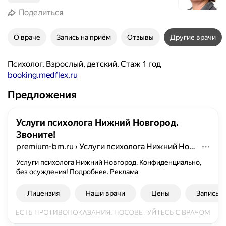
Поделиться
О враче
Запись на приём
Отзывы
Другие врачи
Психолог. Взрослый, детский. Стаж 1 год
booking.medflex.ru
Предложения
Услуги психолога Нижний Новгород.
Звоните!
premium-bm.ru
›
Услуги психолога Нижний Новгород. Звоните!
Услуги психолога Нижний Новгород. Конфиденциально,
без осуждения! Подробнее.
Реклама
Лицензия
Наши врачи
Цены
Запись к