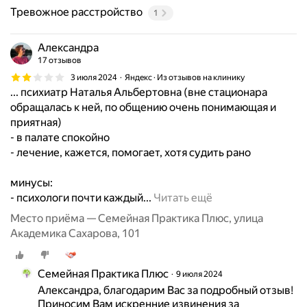
Тревожное расстройство
1
Александра
17 отзывов
3 июля 2024
Яндекс · Из отзывов на клинику
... психиатр Наталья Альбертовна (вне стационара
обращалась к ней, по общению очень понимающая и
приятная)
- в палате спокойно
- лечение, кажется, помогает, хотя судить рано
минусы:
О
- психологи почти каждый...
Читать ещё
б
Место приёма — Семейная Практика Плюс, улица
р
Академика Сахарова, 101
а
т
и
Семейная Практика Плюс
9 июля 2024
л
Александра, благодарим Вас за подробный отзыв! 
а
Приносим Вам искренние извинения за 