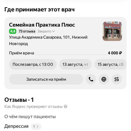
Где принимает этот врач
Семейная Практика Плюс
4,4
73 отзыва
Закрыто
Рейтинг 4,4 из 5
Улица Академика Сахарова, 101, Нижний
Новгород
Цена
4000
₽
Приём врача
4 000
Послезавтра, с 13:00
13 августа,
чт
15 августа,
сб
четверг
суббота
Записаться на приём
Отзывы
·
1
Как Яндекс проверяет отзывы
О чём пишут пациенты
Депрессия
1