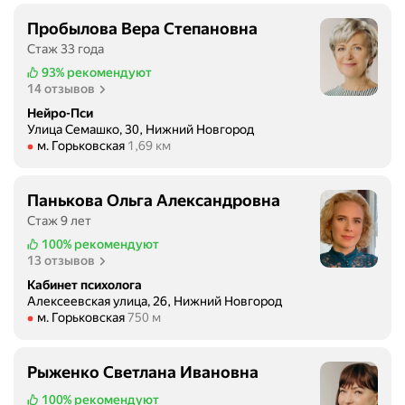
о
-
Пробылова Вера Степановна
д
Стаж 33 года
е
93%
рекомендуют
п
14 отзывов
р
Нейро-Пси
е
Улица Семашко, 30, Нижний Новгород
Метро м. Горьковская Расстояние 1,69 км
с
м. Горьковская
1,69 км
с
и
Панькова Ольга Александровна
в
Стаж 9 лет
н
100%
рекомендуют
ы
13 отзывов
м
с
Кабинет психолога
Алексеевская улица, 26, Нижний Новгород
о
Метро м. Горьковская Расстояние 750 м
м. Горьковская
750 м
с
т
о
Рыженко Светлана Ивановна
я
100%
рекомендуют
н