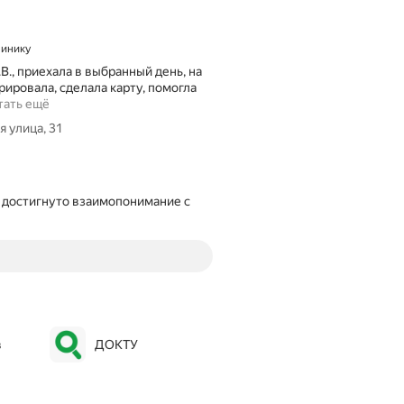
линику
.В., приехала в выбранный день, на
ировала, сделала карту, помогла
П
тать ещё
е
 улица, 31
р
в
ы
й
и
 достигнуто взаимопонимание с 
п
о
с
л
е
д
н
и
в
ДОКТУ
й
р
а
з