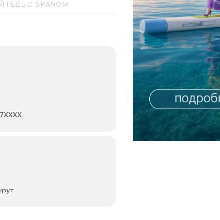
77XXXX
шрут