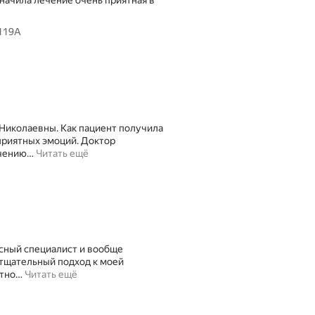
 119А
 Николаевны. Как пациент получила
приятных эмоций. Доктор
ечению
…
Читать ещё
сный специалист и вообще
 тщательный подход к моей
ятно
…
Читать ещё