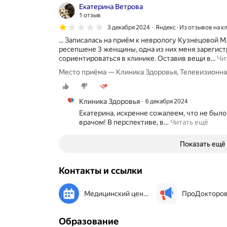
Екатерина Ветрова
1 отзыв
3 декабря 2024
Яндекс · Из отзывов на к
... Записалась на приём к неврологу Кузнецовой М
ресепшене 3 женщины, одна из них меня зарегистр
сориентироваться в клинике. Оставив вещи в...
Чи
Место приёма — Клиника Здоровья, Телевизионная
Клиника Здоровья
6 декабря 2024
Екатерина, искренне сожалеем, что не было
врачом! В перспективе, в
…
Читать ещё
Показать ещё
Контакты и ссылки
Медицинский центр «Мегаклиника» (ранее «Калужанин»)
ПроДокторо
Образование