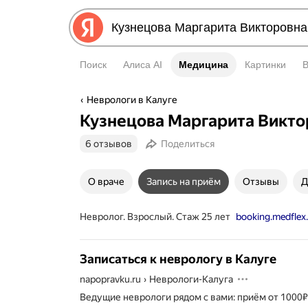
Поиск
Алиса AI
Медицина
Медицина
Картинки
Неврологи в Калуге
Кузнецова Маргарита Викто
6 отзывов
Поделиться
О враче
Запись на приём
Отзывы
Д
Невролог. Взрослый. Стаж 25 лет
booking.medflex.
Записаться к неврологу в Калуге
napopravku.ru
›
Неврологи-Калуга
Ведущие неврологи рядом с вами: приём от 1000₽