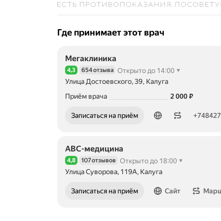
Где принимает этот врач
Мегаклиника
4,3
654 отзыва
Открыто до 14:00
Рейтинг 4,3 из 5
Улица Достоевского, 39, Калуга
Цена
2000
Приём врача
2 000
₽
Номер телефона: +74842777003
Записаться на приём
+74842
АВС-медицина
4,8
107 отзывов
Открыто до 18:00
Рейтинг 4,8 из 5
Улица Суворова, 119А, Калуга
Записаться на приём
Сайт
Мар