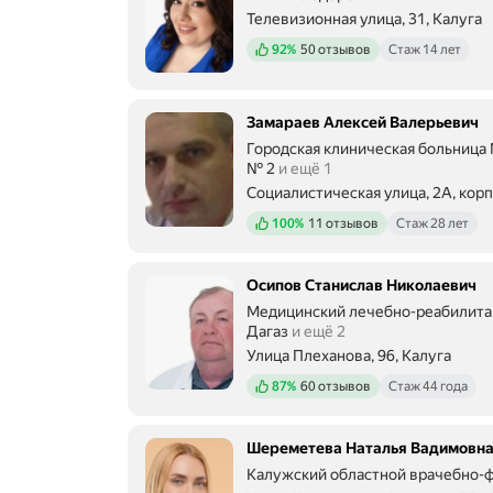
Телевизионная улица, 31, Калуга
Положительных отзывов
92%
50 отзывов
Стаж 14 лет
Замараев Алексей Валерьевич
Городская клиническая больница
№ 2
и ещё 1
Социалистическая улица, 2А, корп.
Положительных отзывов
100%
11 отзывов
Стаж 28 лет
Осипов Станислав Николаевич
Медицинский лечебно-реабилита
Дагаз
и ещё 2
Улица Плеханова, 96, Калуга
Положительных отзывов
87%
60 отзывов
Стаж 44 года
Шереметева Наталья Вадимовн
Калужский областной врачебно-