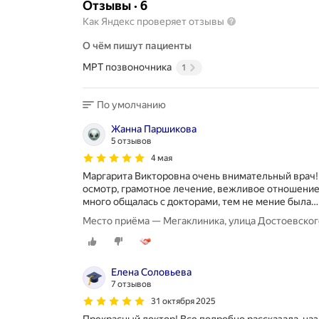
Отзывы
·
6
Как Яндекс проверяет отзывы
О чём пишут пациенты
МРТ позвоночника
1
По умолчанию
Жанна Паршикова
5 отзывов
4 мая
Маргарита Викторовна очень внимательный врач
осмотр, грамотное лечение, вежливое отношение,
много общалась с докторами, тем не мение была
Место приёма — Мегаклиника, улица Достоевског
Елена Соловьева
7 отзывов
31 октября 2025
Прекрасный доктор! Все подробно рассказала, на