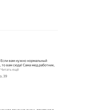
! Если вам нужно нормальный
 то вам сюда! Сама мед.работник,
…
Читать ещё
о, 39
значила лечение очень приятная в