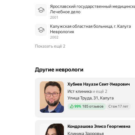
Ярославский государственный медицинск
Лечебное дело
2001
Калужская областная больница, г. Калуга
Неврология
2002
Показать ещё 2
Другие неврологи
Хубиев Науази Сеит-Умарович
Ист клиника
и ещё 2
Улица Труда, 31, Калуга
Положительных отзывов
99%
185 отзывов
Стаж 17 лет
Кондрашова Элисо Георгиевна
Клиника Здоровья