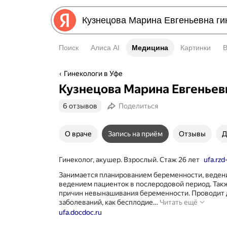
Поиск
Алиса AI
Медицина
Медицина
Картинки
Гинекологи в Уфе
Кузнецова Марина Евгеньев
6 отзывов
Поделиться
О враче
Запись на приём
Отзывы
Д
Гинеколог, акушер. Взрослый. Стаж 26 лет
ufa.rzd
Занимается планированием беременности, веден
ведением пациенток в послеродовой период. Так
причин невынашивания беременности. Проводит д
Заним
заболеваний, как бесплодие…
Читать ещё
плани
ufa.docdoc.ru
берем