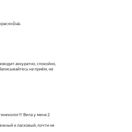
красно👍🙏
оводит аккуратно, спокойно,
Записывайтесь на приём, не
неколог!!! Вела у меня 2
нежный и ласковый, почти не