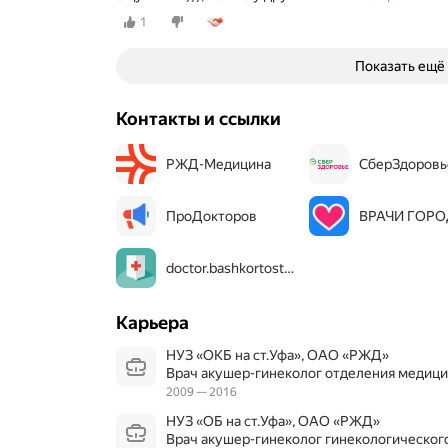
1
Показать ещё
Контакты и ссылки
РЖД-Медицина
СберЗдоровь
ПроДокторов
ВРАЧИ ГОР
doctor.bashkortostan.ru
Карьера
НУЗ «ОКБ на ст.Уфа», ОАО «РЖД»
Врач акушер-гинеколог отделения медиц
2009 — 2016
НУЗ «ОБ на ст.Уфа», ОАО «РЖД»
Врач акушер-гинеколог гинекологическог