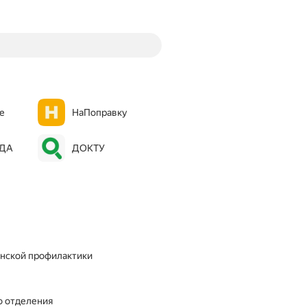
е
НаПоправку
ОДА
ДОКТУ
инской профилактики
о отделения