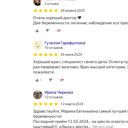
2 отзыва
29 апреля 2025
Очень хороший доктор ❤️
Две беременности, лечение, наблюдение все пре
Гузелия Гарифуллина
10 отзывов
24 июня 2024
Хороший врач, специалист своего дела. Осмотр пр
разговаривает вежливо. Врач высшей категории. 
пожалеете.
1
Ирина Чиркова
12 отзывов
12 марта 2024
Здравствуйте, Марина Евгеньевна самый лучший ги
беременности!
Последний приём 12.03.2024... на кресле осмотр 
ощутимый))), я была у других
…
Читать ещё