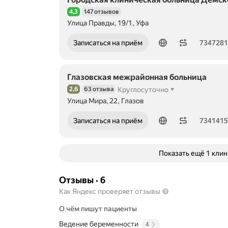
(разл
4,3
147 отзывов
этиоло
Рейтинг 4,3 из 5
воспа
Улица Правды, 19/1, Уфа
забол
(вульв
Номер телефона: 73472811766
Записаться на приём
734728
вагини
ЗППП
(забол
Глазовская межрайонная больница
перед
полов
2,6
63 отзыва
Круглосуточно
Рейтинг 2,6 из 5
путем)
Улица Мира, 22, Глазов
молоч
эрози
Номер телефона: 73414154651
Записаться на приём
734141
шейки
матки.
Показать ещё 1 кли
Отзывы
·
6
Как Яндекс проверяет отзывы
О чём пишут пациенты
Ведение беременности
4