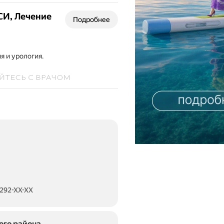
ием
енности
СИ, Лечение
Подробнее
ием
нток
я и урология.
родовой
д.
дит
остику
ие
н
ашивания
енности.
дит
остику
ие
 292-XX-XX
еваний,
одие
ого района