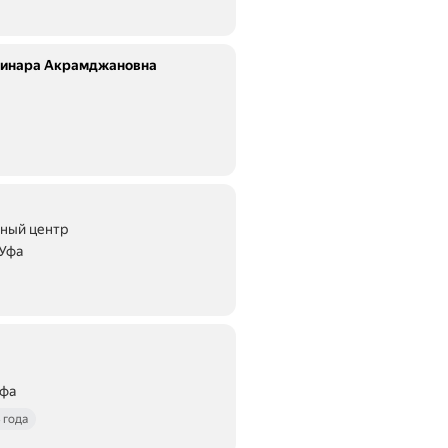
Динара Акрамджановна
льный центр
 Уфа
Уфа
 года