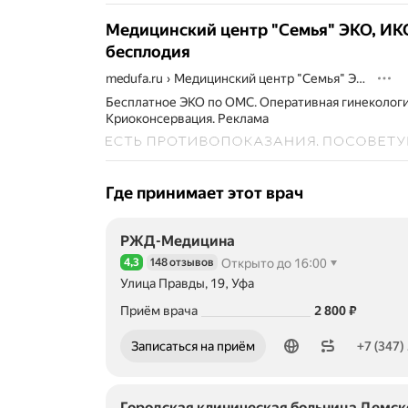
веден
берем
Медицинский центр "Семья" ЭКО, ИК
и
бесплодия
родов,
веден
medufa.ru
›
Медицинский центр "Семья" ЭКО, ИКСИ, Лечение бесплодия
пацие
Бесплатное ЭКО по ОМС. Оперативная гинекологи
в
Криоконсервация.
Реклама
после
перио
Также
прово
диагн
Где принимает этот врач
и
лечен
причи
РЖД-Медицина
невын
4,3
148 отзывов
Открыто до 16:00
берем
Рейтинг 4,3 из 5
Прово
Улица Правды, 19, Уфа
диагн
Цена
2800
Приём врача
2 800
₽
и
лечен
Номер телефона: +73472927007
Записаться на приём
+7 (347)
таких
забол
как
беспл
Городская клиническая больница Демск