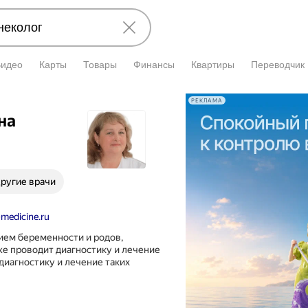
Видео
Карты
Товары
Финансы
Квартиры
Переводчик
РЕКЛАМА
на
ругие врачи
-medicine.ru
ием беременности и родов,
же проводит диагностику и лечение
иагностику и лечение таких
ается
рованием
енности,