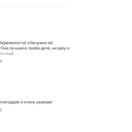
беремености) я безумно ей
 Она лучшая в своём деле, ни разу я
ать ещё
9
Благодарю и очень уважаю!
9