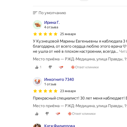
По умолчанию
Ирина Г.
4 отзыва
25 января
У Кузнецовой Марины Евгеньевны я наблюдала 3 
благодарна, от всего сердца люблю этого врача 🩷
не ушла от неё в плохом настроении, всегда
…
Чит
Место приёма — РЖД-Медицина, улица Правды, 1
1
Ответ клиники
Инкогнито 7340
1 отзыв
23 января
Прекрасный специалист! 30 лет меня наблюдает! 
Место приёма — РЖД-Медицина, улица Правды, 1
Ответ клиники
Катя Филиппова