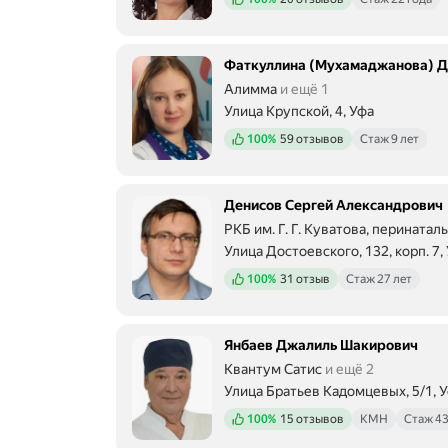
Фаткуллина (Мухамаджанова) 
Алимма
и ещё 1
Улица Крупской, 4, Уфа
Положительных отзывов
100%
59 отзывов
Стаж 9 лет
Денисов Сергей Александрович
РКБ им. Г. Г. Куватова, перината
Улица Достоевского, 132, корп. 7,
Положительных отзывов
100%
31 отзыв
Стаж 27 лет
Янбаев Джалиль Шакирович
Квантум Сатис
и ещё 2
Улица Братьев Кадомцевых, 5/1, 
Положительных отзывов
100%
15 отзывов
КМН
Стаж 43