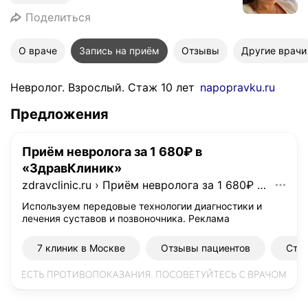
Поделиться
О враче
Запись на приём
Отзывы
Другие врачи
Невролог. Взрослый. Стаж 10 лет
napopravku.ru
Предложения
Приём невролога за 1 680₽ в
«ЗдравКлиник»
zdravclinic.ru
›
Приём невролога за 1 680₽ в «ЗдравКлиник»
Используем передовые технологии диагностики и
лечения суставов и позвоночника.
Реклама
7 клиник в Москве
Отзывы пациентов
Стои