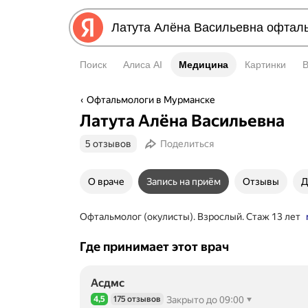
Поиск
Алиса AI
Медицина
Медицина
Картинки
Офтальмологи в Мурманске
Латута Алёна Васильевна
5 отзывов
Поделиться
О враче
Запись на приём
Отзывы
Д
Офтальмолог (окулисты). Взрослый. Стаж 13 лет
Где принимает этот врач
Асдмс
4,5
175 отзывов
Закрыто до 09:00
Рейтинг 4,5 из 5