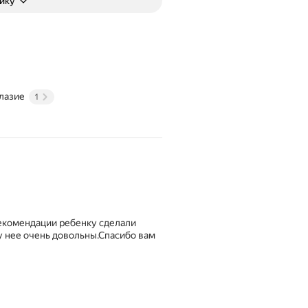
нику
лазие
1
екомендации ребенку сделали
 нее очень довольны.Спасибо вам