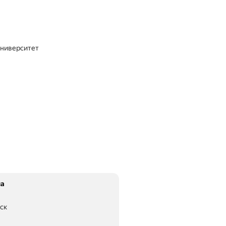
университет
на
ск