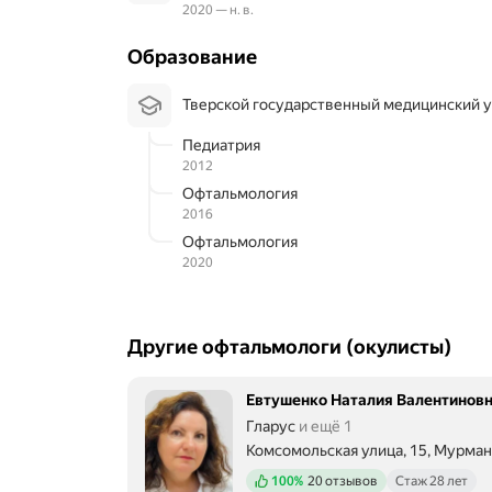
2020 — н. в.
Образование
Тверской государственный медицинский 
Педиатрия
2012
Офтальмология
2016
Офтальмология
2020
Другие офтальмологи (окулисты)
Евтушенко Наталия Валентинов
Гларус
и ещё 1
Комсомольская улица, 15, Мурман
Положительных отзывов
100%
20 отзывов
Стаж 28 лет