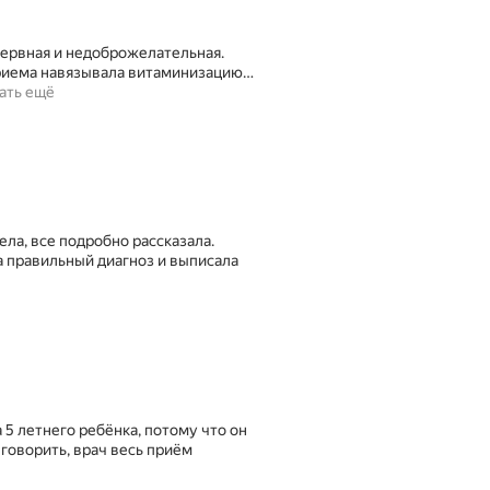
Нервная и недоброжелательная.
приема навязывала витаминизацию…
ать ещё
ла, все подробно рассказала.
а правильный диагноз и выписала
5 летнего ребёнка, потому что он
о говорить, врач весь приём