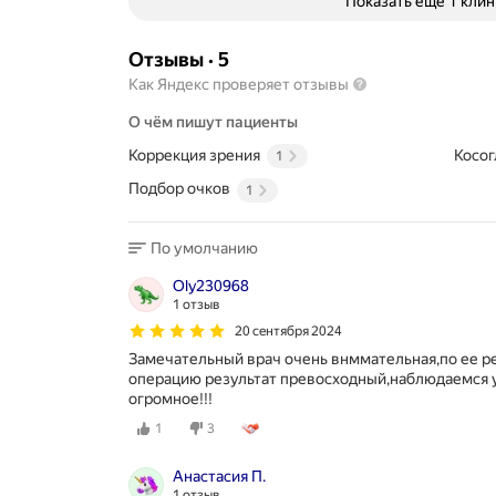
Показать ещё 1 кли
Отзывы
·
5
Как Яндекс проверяет отзывы
О чём пишут пациенты
Коррекция зрения
Косог
1
Подбор очков
1
По умолчанию
Oly230968
1 отзыв
20 сентября 2024
Замечательный врач очень внммательная,по ее р
операцию результат превосходный,наблюдаемся у
огромное!!!
1
3
Анастасия П.
1 отзыв