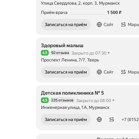
Улица Свердлова, 2, корп. 3, Мурманск
Цена
1500
Приём врача
1 500
₽
Записаться на приём
Сайт
Мар
Здоровый малыш
4,5
92 отзыва
Закрыто до 07:30
Рейтинг 4,5 из 5
Проспект Ленина, 7/7, Тверь
Записаться на приём
Сайт
Мар
Детская поликлиника № 5
4,5
235 отзывов
Закрыто до 08:00
Рейтинг 4,5 из 5
Инженерная улица, 1А, Мурманск
Номер телефона: +78152228631
Записаться на приём
+7 (8152