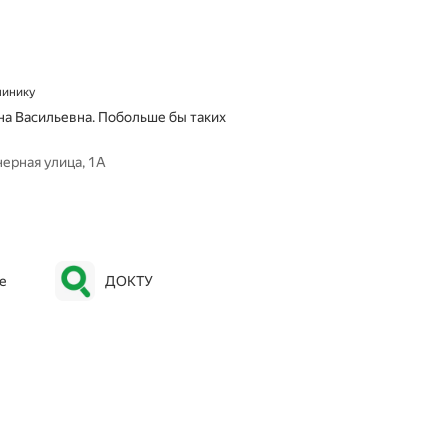
линику
на Васильевна. Побольше бы таких
ерная улица, 1А
е
ДОКТУ