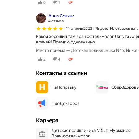
6
1
Анна Сенина
4 отзыва
11 апреля 2023
Яндекс · Из отзывов на к
Какой хороший там врач офтальмолог Латута Алё
врачей! Премию однозначно
Место приёма — Детская поликлиника № 5, Инжен
2
4
Контакты и ссылки
НаПоправку
СберЗдоровь
ПроДокторов
Карьера
Детская поликлиника №5, г. Мурманск
Врач-офтальмолог