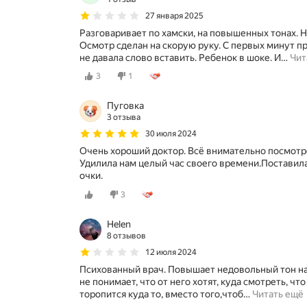
27 января 2025
Разговаривает по хамски, на повышенных тонах. 
Осмотр сделан на скорую руку. С первых минут 
не давала слово вставить. Ребенок в шоке. И
…
Чит
3
1
Пуговка
3 отзыва
30 июля 2024
Очень хороший доктор. Всё внимательно посмотре
Удилила нам целый час своего времени.Поставил
очки.
3
Helen
8 отзывов
12 июля 2024
Психованный врач. Повышает недовольный тон на 
не понимает, что от него хотят, куда смотреть, чт
торопится куда то, вместо того,чтоб
…
Читать ещё