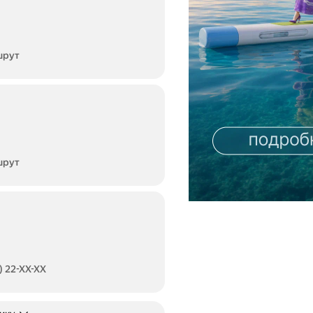
шрут
шрут
) 22-XX-XX