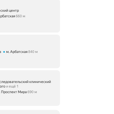
ский центр
Арбатская
660 м
60 м
а
м. Арбатская
840 м
40 м
следовательский клинический
ого
и ещё 1
. Проспект Мира
690 м
ие 690 м