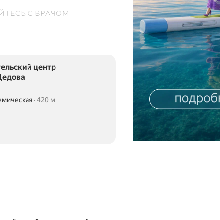
ельский центр
Дедова
емическая
420 м