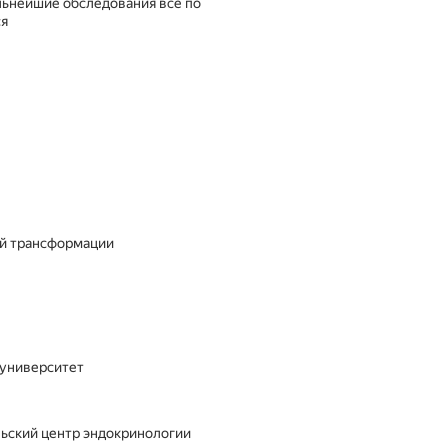
льнейшие обследования всё по
ся
ой трансформации
 университет
ьский центр эндокринологии