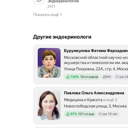
Эндокринология
2021
Показать ещё 1
Другие эндокринологи
Бурумкулова Фатима Фархадов
Московский областной научно-ис
акушерства и гинекологии им. ака
Улица Покровка, 22А, стр. 4, Моск
Метро м. Чистые пруды Расстояни
Положительных отзывов
100%
18 отзывов
ДМН
Стаж 34
Павлова Ольга Александровна
Медицина и Красота
и ещё 3
Новослободская улица, 3, Москва
Метро м. Новослободская Расстоя
Положительных отзывов
97%
101 отзыв
Стаж 18 лет