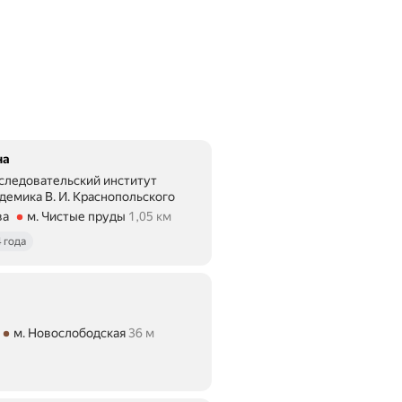
на
следовательский институт
демика В. И. Краснопольского
ва
м. Чистые пруды
1,05 км
е 1,05 км
 года
м. Новослободская
36 м
ние 36 м