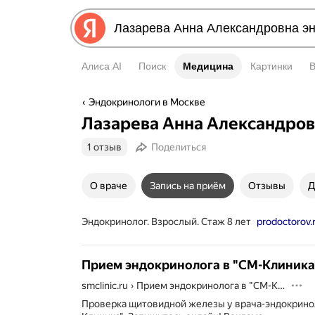
Алиса AI
Поиск
Медицина
Медицина
Картинки
Эндокринологи в Москве
Лазарева Анна Александро
1 отзыв
Поделиться
О враче
Запись на приём
Отзывы
Д
Эндокринолог. Взрослый. Стаж 8 лет
prodoctorov.
Прием эндокринолога в "СМ-Клиника
smclinic.ru
›
Прием эндокринолога в "СМ-Клиника"
Проверка щитовидной железы у врача-эндокрино