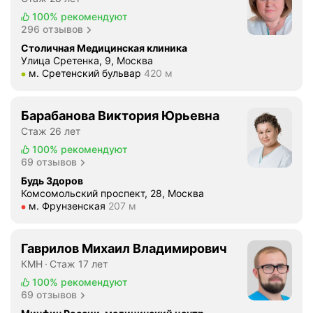
б
100%
рекомендуют
я
296 отзывов
в
Столичная Медицинская клиника
е
Улица Сретенка, 9, Москва
д
Метро м. Сретенский бульвар Расстояние 420 м
м. Сретенский бульвар
420 м
ё
т
Барабанова Виктория Юрьевна
,
н
Стаж 26 лет
а
100%
рекомендуют
в
69 отзывов
о
Будь Здоров
п
Комсомольский проспект, 28, Москва
Метро м. Фрунзенская Расстояние 207 м
м. Фрунзенская
207 м
р
о
с
Гаврилов Михаил Владимирович
ы
КМН
Стаж 17 лет
о
100%
рекомендуют
т
69 отзывов
в