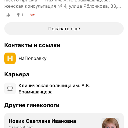
женская консультация № 4, улица Яблочкова, 33,
е
стр. 1
г
1
е
з
Показать ещё
а
В
.
Контакты и ссылки
о
ч
НаПоправку
е
н
Карьера
ь
д
Клиническая больница им. А.К.
е
Ерамишанцева
р
з
Другие гинекологи
к
о
с
Новик Светлана Ивановна
е
Стаж 28 лет