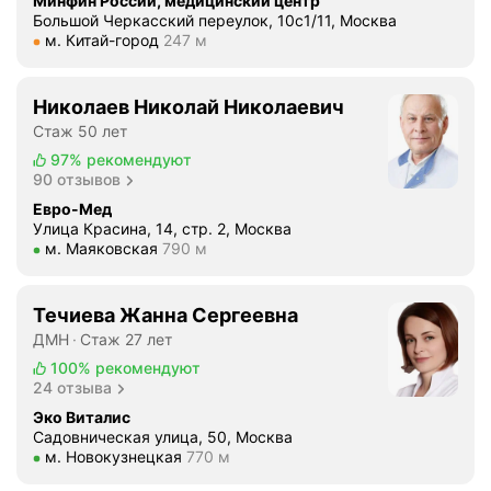
Минфин России, медицинский центр
е
Большой Черкасский переулок, 10с1/11, Москва
ч
Метро м. Китай-город Расстояние 247 м
м. Китай-город
247 м
а
е
т
Николаев Николай Николаевич
ч
Стаж 50 лет
е
97%
рекомендуют
р
90 отзывов
е
Евро-Мед
з
Улица Красина, 14, стр. 2, Москва
н
Метро м. Маяковская Расстояние 790 м
м. Маяковская
790 м
е
х
Течиева Жанна Сергеевна
о
ДМН
Стаж 27 лет
ч
у
100%
рекомендуют
24 отзыва
/
Я
Эко Виталис
Садовническая улица, 50, Москва
в
Метро м. Новокузнецкая Расстояние 770 м
м. Новокузнецкая
770 м
с
е