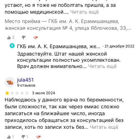
устают, но я тоже не поболтать пришла, а за
О
помощью медицинской....
Читать ещё
т
Место приёма — ГКБ им. А. К. Ерамишанцева,
в
женская консультация № 4, улица Яблочкова, 33,
р
стр. 1
2
а
т
ГКБ им. А. К. Ерамишанцева, женская консультация № 4
21 декабря 2022
и
Здравствуйте. Штат нашей женской 
т
консультации полностью укомплектован. 

е
Врач должен внимательно
…
Читать ещё
л
ь
jula451
9 отзывов
н
а
3 июля 2024
Наблюдаюсь у данного врача по беременности,
я
были сложности, так как через емиас сложно
Ж
записаться на ближайшее число, иногда
К
приходилось обращаться за консультацией без
.
записи, хоть по записи хоть без
…
Читать ещё
С
п
1
1