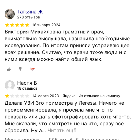
е
ц
Татьяна Ж
и
278 отзывов
а
18 января 2024
л
Виктория Михайловна грамотный врач,
и
внимательно выслушала, назначила необходимые
с
исследования. По итогам приняли устраивающее
т
всех решение. Считаю, что врачи тоже люди и с
о
ними всегда можно найти общий язык.
в
н
е
Настя Б
х
18 отзывов
в
14 марта 2023
Яндекс · Из отзывов на клинику
а
Делала УЗИ 3го триместра у Легезы. Ничего не
т
прокомментировала, я просила мне что-то
а
показать или дать сфотографировать хоть что-то.
е
Мне сказали, что смотреть не на что, сразу все
т
сбросила. Ну а
…
Читать ещё
.
Место приёма — ГКБ им. А. К. Ерамишанцева,
Л