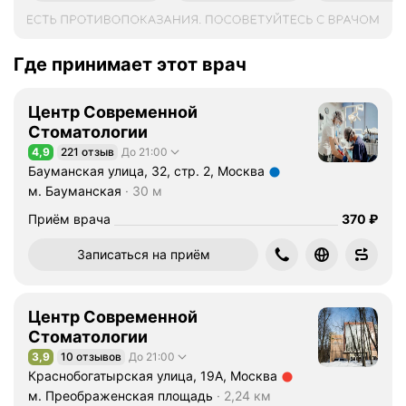
Где принимает этот врач
Центр Современной
Стоматологии
4,9
221 отзыв
До 21:00
Рейтинг 4,9 из 5
Бауманская улица, 32, стр. 2, Москва
Метро м. Бауманская Расстояние 30 м
м. Бауманская
30 м
Цена
Приём врача
370
₽
Записаться на приём
Центр Современной
Стоматологии
3,9
10 отзывов
До 21:00
Рейтинг 3,9 из 5
Краснобогатырская улица, 19А, Москва
Метро м. Преображенская площадь Расстояние 2,24 км
м. Преображенская площадь
2,24 км