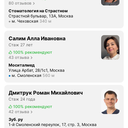
80 отзывов
ц
и
Стоматология на Страстном
Страстной бульвар, 13А, Москва
я
Метро м. Чеховская Расстояние 340 м
м. Чеховская
340 м
,
и
м
Салим Алла Ивановна
е
Стаж 27 лет
ю
100%
рекомендуют
т
43 отзыва
с
Моситалмед
я
Улица Арбат, 28/1с1, Москва
р
Метро м. Смоленская Расстояние 560 м
м. Смоленская
560 м
а
с
с
Дмитрук Роман Михайлович
р
Стаж 24 года
о
100%
рекомендуют
ч
42 отзыва
к
Зуб. ру
и
1-й Смоленский переулок, 17, стр. 3, Москва