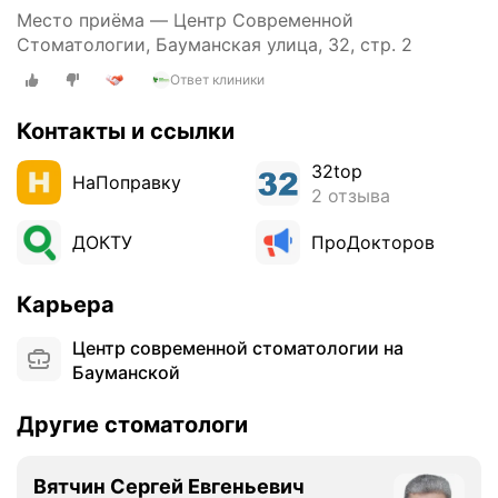
п
Место приёма — Центр Современной
о
Стоматологии, Бауманская улица, 32, стр. 2
л
Ответ клиники
н
е
Контакты и ссылки
д
о
32top
с
НаПоправку
2 отзыва
т
у
ДОКТУ
ПроДокторов
п
н
Карьера
а
я
Центр современной стоматологии на
п
Бауманской
о
ц
Другие стоматологи
е
н
е
Вятчин Сергей Евгеньевич