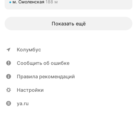
Метро м. Смоленская Расстояние 188 м
м. Смоленская
188 м
,
д
и
с
Показать ещё
к
о
н
т
Колумбус
н
ы
Сообщить об ошибке
е
к
Правила рекомендаций
а
р
Настройки
т
ы
ya.ru
–
к
л
и
н