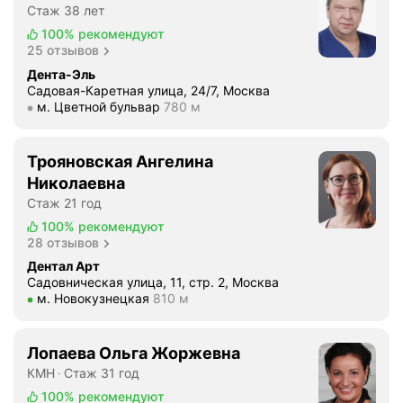
,
Стаж 38 лет
к
100%
рекомендуют
а
25 отзывов
ч
Дента-Эль
е
Садовая-Каретная улица, 24/7, Москва
с
Метро м. Цветной бульвар Расстояние 780 м
м. Цветной бульвар
780 м
т
в
е
Трояновская Ангелина
н
Николаевна
н
Стаж 21 год
а
100%
рекомендуют
я
28 отзывов
и
Дентал Арт
м
Садовническая улица, 11, стр. 2, Москва
п
Метро м. Новокузнецкая Расстояние 810 м
м. Новокузнецкая
810 м
л
а
Лопаева Ольга Жоржевна
н
КМН
Стаж 31 год
т
а
100%
рекомендуют