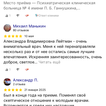
Место приёма — Психиатрическая клиническая
больница № 4 имени П. Б. Ганнушкина,
психоневрологический диспансер № 5, взрослое
1
Ответ клиники
отделение, улица Костякова, 8/6
Михаил Маныкин
80 отзывов
10 мая
Александра Владимировна Лейтман - очень
внимательный врач. Меня к ней перенаправляли
несколько раз и от нее остались самые лучшие
впечатления. Искренняя заинтересованность, очень
доброе, светлое
…
Читать ещё
1
Александр П.
2 отзыва
21 января 2025
Был в конце года на приеме. Поменял своё
скептическое отношение к молодым врачам.
Встречаются и среди них настоящие