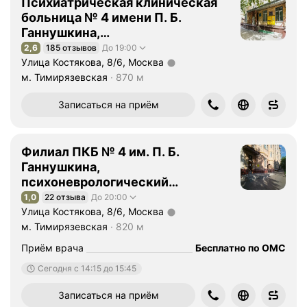
Психиатрическая клиническая
больница № 4 имени П. Б.
Ганнушкина,
психоневрологический
2,6
185 отзывов
До 19:00
Рейтинг 2,6 из 5
диспансер № 5, взрослое
Улица Костякова, 8/6, Москва
Метро м. Тимирязевская Расстояние 870 м
отделение
м. Тимирязевская
870 м
Записаться на приём
Филиал ПКБ № 4 им. П. Б.
Ганнушкина,
психоневрологический
диспансер № 5
1,0
22 отзыва
До 20:00
Рейтинг 1,0 из 5
Улица Костякова, 8/6, Москва
Метро м. Тимирязевская Расстояние 820 м
м. Тимирязевская
820 м
Приём врача
Бесплатно по ОМС
Сегодня c 14:15 до 15:45
Записаться на приём