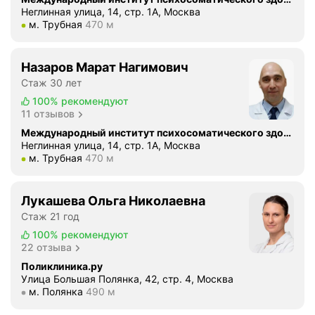
Неглинная улица, 14, стр. 1А, Москва
Метро м. Трубная Расстояние 470 м
м. Трубная
470 м
Назаров Марат Нагимович
Стаж 30 лет
100%
рекомендуют
11 отзывов
Международный институт психосоматического здоровья
Неглинная улица, 14, стр. 1А, Москва
Метро м. Трубная Расстояние 470 м
м. Трубная
470 м
Лукашева Ольга Николаевна
Стаж 21 год
100%
рекомендуют
22 отзыва
Поликлиника.ру
Улица Большая Полянка, 42, стр. 4, Москва
Метро м. Полянка Расстояние 490 м
м. Полянка
490 м