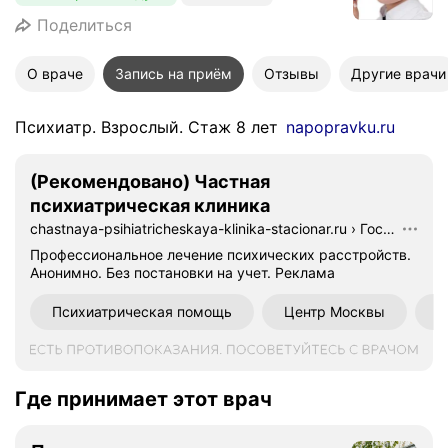
Поделиться
О враче
Запись на приём
Отзывы
Другие врачи
Психиатр. Взрослый. Стаж 8 лет
napopravku.ru
(Рекомендовано) Частная
психиатрическая клиника
chastnaya-psihiatricheskaya-klinika-stacionar.ru
›
Госпиатльная
Профессиональное лечение психических расстройств.
Анонимно. Без постановки на учет.
Реклама
Психиатрическая помощь
Центр Москвы
В
Где принимает этот врач