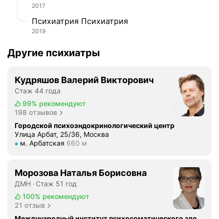
2017
Психиатрия Психиатрия
2019
Другие психиатры
Кудряшов Валерий Викторович
Стаж 44 года
99%
рекомендуют
198 отзывов
Городской психоэндокринологический центр
Улица Арбат, 25/36, Москва
Метро м. Арбатская Расстояние 660 м
м. Арбатская
660 м
Морозова Наталья Борисовна
ДМН
Стаж 51 год
100%
рекомендуют
21 отзыв
Международный институт психосоматического здоровья