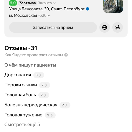
5,0
72 отзыва
Закрыто
Рейтинг 5,0 из 5
Улица Ленсовета, 30, Санкт-Петербург
Метро м. Московская Расстояние 620 м
м. Московская
620 м
Записаться на приём
Отзывы
·
31
Как Яндекс проверяет отзывы
О чём пишут пациенты
Дорсопатия
3
Пороки осанки
2
Головная боль
2
Болезнь периодическая
2
Головокружение
1
Смотреть ещё 5