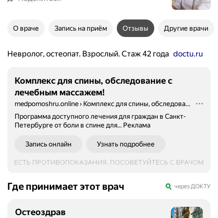
О враче
Запись на приём
Отзывы
Другие врачи
Невролог, остеопат. Взрослый. Стаж 42 года
doctu.ru
Комплекс для спины, обследование с
лечебным массажем!
medpomoshru.online
›
Комплекс для спины, обследование с лечебным массажем!
Программа доступного лечения для граждан в Санкт-
Петербурге от боли в спине для...
Реклама
Запись онлайн
Узнать подробнее
Где принимает этот врач
через ДОКТУ
Остеоздрав