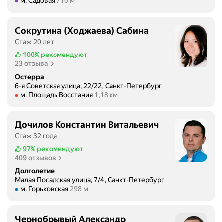
Метро м. Садовая Расстояние 710 м
м. Садовая
710 м
Сокрутина (Ходжаева) Сабина
Стаж 20 лет
100%
рекомендуют
23 отзыва
Остерра
6-я Советская улица, 22/22, Санкт-Петербург
Метро м. Площадь Восстания Расстояние 1,18 км
м. Площадь Восстания
1,18 км
Дочилов Константин Витальевич
Стаж 32 года
97%
рекомендуют
409 отзывов
Долголетие
Малая Посадская улица, 7/4, Санкт-Петербург
Метро м. Горьковская Расстояние 298 м
м. Горьковская
298 м
Чернобрывый Александр