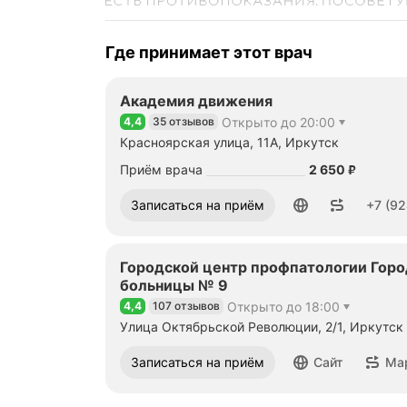
Где принимает этот врач
Академия движения
4,4
35 отзывов
Открыто до 20:00
Рейтинг 4,4 из 5
Красноярская улица, 11А, Иркутск
Цена
2650
Приём врача
2 650
₽
Номер телефона: +79242902709
Записаться на приём
+7 (92
Городской центр профпатологии Горо
больницы № 9
4,4
107 отзывов
Открыто до 18:00
Рейтинг 4,4 из 5
Улица Октябрьской Революции, 2/1, Иркутск
Записаться на приём
Сайт
Ма