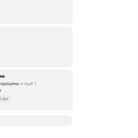
на
медицины
и ещё 1
к
0 лет