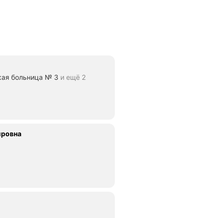
кая больница № 3
и ещё 2
ировна