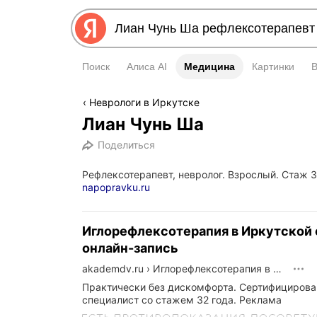
Поиск
Алиса AI
Медицина
Медицина
Картинки
Неврологи в Иркутске
Лиан Чунь Ша
Поделиться
Рефлексотерапевт, невролог. Взрослый. Стаж 3
napopravku.ru
Иглорефлексотерапия в Иркутской 
онлайн-запись
akademdv.ru
›
Иглорефлексотерапия в Иркутской обл. Есть онлайн-запись
Практически без дискомфорта. Сертифициров
специалист со стажем 32 года.
Реклама