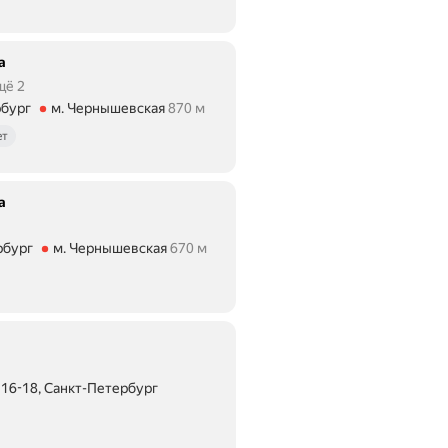
а
щё 2
рбург
м. Чернышевская
870 м
ие 870 м
ет
а
рбург
м. Чернышевская
670 м
ие 670 м
 16-18, Санкт-Петербург
ояние 600 м