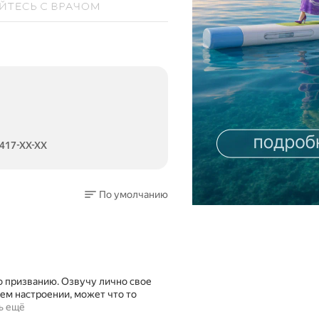
 417-XX-XX
По умолчанию
о призванию. Озвучу лично свое
шем настроении, может что то
ь ещё