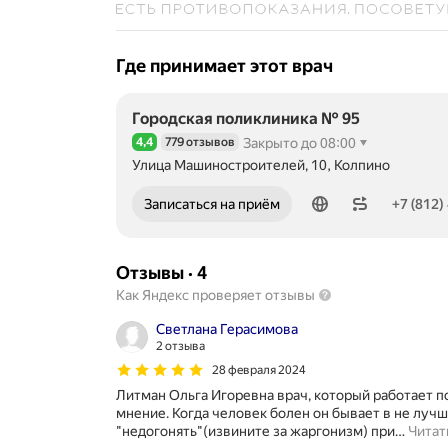
Где принимает этот врач
Городская поликлиника № 95
4,4
779 отзывов
Закрыто до 08:00
Рейтинг 4,4 из 5
Улица Машиностроителей, 10, Колпино
Номер телефона: +78124175082
Записаться на приём
+7 (812)
Отзывы
·
4
Как Яндекс проверяет отзывы
Светлана Герасимова
2 отзыва
28 февраля 2024
Литман Ольга Игоревна врач, который работает п
мнение. Когда человек болен он бывает в не луч
"недогонять"(извините за жаргонизм) при
…
Читат