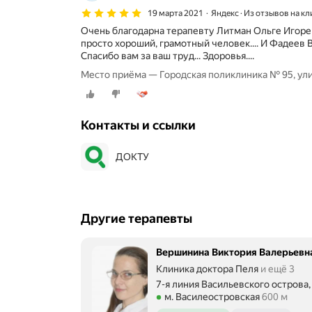
19 марта 2021
Яндекс · Из отзывов на к
Очень благодарна терапевту Литман Ольге Игоре
просто хороший, грамотный человек.... И Фадеев В
Спасибо вам за ваш труд... Здоровья....
Место приёма — Городская поликлиника № 95, ул
Контакты и ссылки
ДОКТУ
Другие терапевты
Вершинина Виктория Валерьевн
Клиника доктора Пеля
и ещё 3
7-я линия Васильевского острова,
Метро м. Василеостровская Расст
м. Василеостровская
600 м