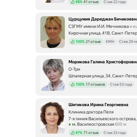
Положительных отзывов
98%
41 отзыв
Стаж 22 года
Цурцумия Дареджан Бичикоевн
СЗГМУ имени И.И. Мечникова
и е
Кирочная улица, 41В, Санкт-Пете
Метро м. Чернышевская Расстоян
Положительных отзывов
100%
21 отзыв
КМН
Стаж 29 л
Морикова Галина Христофоровн
О-Три
Шпалерная улица, 34, Санкт-Пете
Метро м. Чернышевская Расстоян
Положительных отзывов
100%
17 отзывов
Стаж 53 года
Шитикова Ирина Георгиевна
Клиника доктора Пеля
7-я линия Васильевского острова,
Метро м. Василеостровская Расст
м. Василеостровская
600 м
Положительных отзывов
97%
71 отзыв
Стаж 33 года