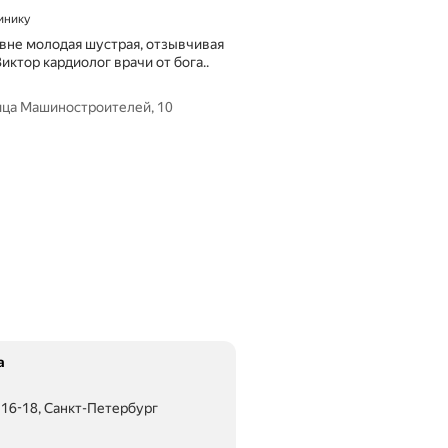
линику
вне молодая шустрая, отзывчивая
иктор кардиолог врачи от бога..
ица Машиностроителей, 10
а
 16-18, Санкт-Петербург
ояние 600 м