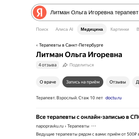
Поиск
Алиса AI
Медицина
Медицина
Картинки
Терапевты в Санкт-Петербурге
Литман Ольга Игоревна
4 отзыва
Поделиться
О враче
Запись на приём
Отзывы
Д
Терапевт. Взрослый. Стаж 10 лет
doctu.ru
Все терапевты с онлайн-записью в СП
napopravku.ru
›
Терапевты
Ведущие терапевты рядом с вами: приём от 500₽ 