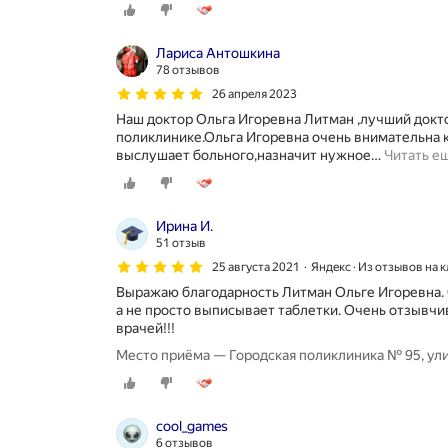
Лариса Антошкина
78 отзывов
26 апреля 2023
Наш доктор Ольга Игоревна Литман ,лучший доктор
поликлинике.Ольга Игоревна очень внимательна 
выслушает больного,назначит нужное
…
Читать е
Ирина И.
51 отзыв
25 августа 2021
Яндекс · Из отзывов на 
Выражаю благодарность Литман Ольге Игоревна. О
а не просто выписывает таблетки. Очень отзывчив
врачей!!!
Место приёма — Городская поликлиника № 95, ул
cool_games
6 отзывов