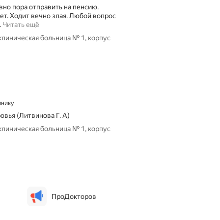
вно пора отправить на пенсию.
еет. Ходит вечно злая. Любой вопрос
О
.
Читать ещё
т
клиническая больница № 1, корпус
д
е
л
е
н
и
е
инику
п
а
овья (Литвинова Г. А)
т
клиническая больница № 1, корпус
о
л
о
г
и
и
н
о
ПроДокторов
в
о
р