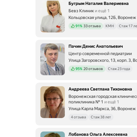
Бугрым Наталия Валериевна
Бевз Клиник
и ещё 1
Кольцовская улица, 12Б, Воронеж
Положительных отзывов
91%
33 отзыва
КМН
Стаж 17 л
Пачин Денис Анатольевич
Центр современной педиатрии
Улица Загоровского, 13, корп. 3, 
Положительных отзывов
95%
20 отзывов
Стаж 23 года
Андреева Светлана Тихоновна
Воронежская городская клиническ
поликлиника № 1
и ещё 1
Улица Карла Маркса, 36, Воронеж
4 отзыва
Стаж 38 лет
Лобанова Ольга Алексеевна