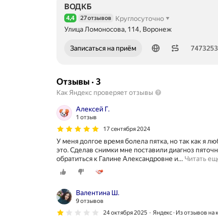
ВОДКБ
4,4
27 отзывов
Круглосуточно
Рейтинг 4,4 из 5
Улица Ломоносова, 114, Воронеж
Номер телефона: 74732539271
Записаться на приём
747325
Отзывы
·
3
Как Яндекс проверяет отзывы
Алексей Г.
1 отзыв
17 сентября 2024
У меня долгое время болела пятка, но так как я 
это. Сделав снимки мне поставили диагноз пято
обратиться к Галине Александровне и
…
Читать ещ
Валентина Ш.
9 отзывов
24 октября 2025
Яндекс · Из отзывов на