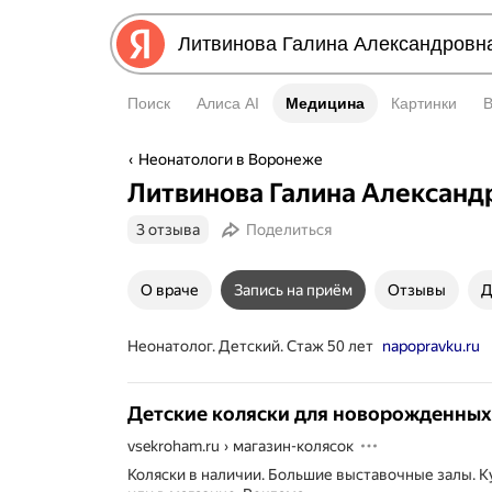
Поиск
Алиса AI
Медицина
Медицина
Картинки
Неонатологи в Воронеже
Литвинова Галина Александ
3 отзыва
Поделиться
О враче
Запись на приём
Отзывы
Д
Неонатолог. Детский. Стаж 50 лет
napopravku.ru
Детские коляски для новорожденных
vsekroham.ru
›
магазин-колясок
Коляски в наличии. Большие выставочные залы. К