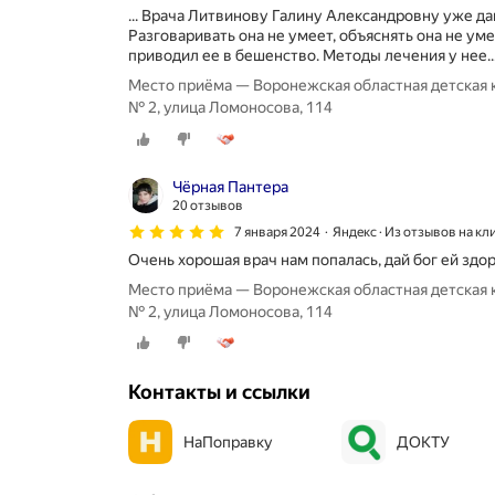
... Врача Литвинову Галину Александровну уже да
Разговаривать она не умеет, объяснять она не ум
приводил ее в бешенство. Методы лечения у нее..
Место приёма — Воронежская областная детская 
№ 2, улица Ломоносова, 114
Чёрная Пантера
20 отзывов
7 января 2024
Яндекс · Из отзывов на кл
Очень хорошая врач нам попалась, дай бог ей здор
Место приёма — Воронежская областная детская 
№ 2, улица Ломоносова, 114
Контакты и ссылки
НаПоправку
ДОКТУ