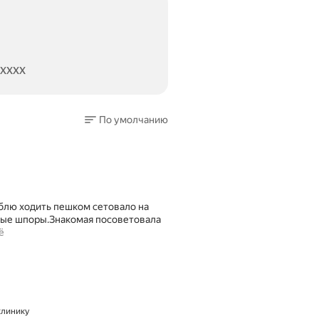
3XXXX
По умолчанию
люблю ходить пешком сетовало на
чные шпоры.Знакомая посоветовала
ё
 клинику