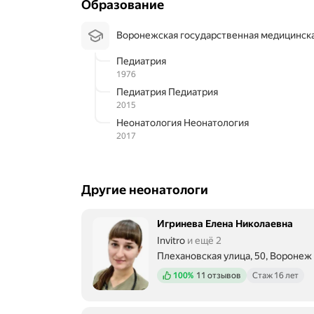
Образование
Воронежская государственная медицинска
Педиатрия
1976
Педиатрия Педиатрия
2015
Неонатология Неонатология
2017
Другие неонатологи
Игринева Елена Николаевна
Invitro
и ещё 2
Плехановская улица, 50, Воронеж
Положительных отзывов
100%
11 отзывов
Стаж 16 лет