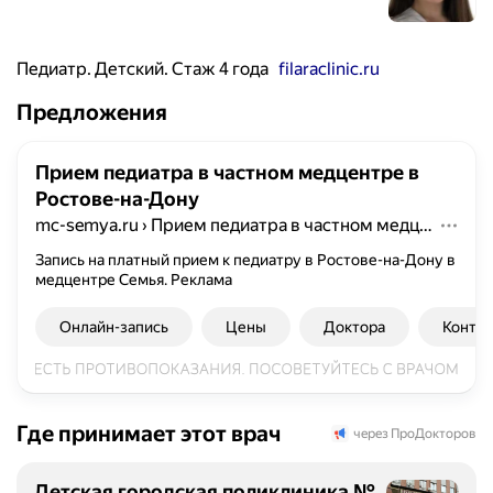
Педиатр. Детский. Стаж 4 года
filaraclinic.ru
Предложения
Прием педиатра в частном медцентре в
Ростове-на-Дону
mc-semya.ru
›
Прием педиатра в частном медцентре в Ростове-на-Дону
Запись на платный прием к педиатру в Ростове-на-Дону в
медцентре Семья.
Реклама
Онлайн-запись
Цены
Доктора
Конта
Где принимает этот врач
через ПроДокторов
Детская городская поликлиника №