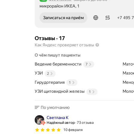
Рейтинг 4,8 из 5
микрорайон ИКЕА, 1
Номер телефона: +74957903553
Записаться на приём
+7 495 
Отзывы
·
17
Как Яндекс проверяет отзывы
О чём пишут пациенты
Ведение беременности
Мато
7
УЗИ
Мазок
2
Гирудотерапия
Мено
1
УЗИ щитовидной железы
Моло
1
По умолчанию
Светлана К
Надёжный автор
73 отзыва
10 февраля