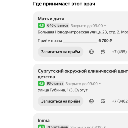
Где принимает этот врач
Мать и дитя
4,8
646 отзывов
Закрыто до 09:00
Рейтинг 4,8 из 5
Большая Новодмитровская улица, 23, стр. 2, Мо
Метро м. Дмитровская Расстояние 770 м
Цена
6700
Приём врача
6 700
₽
Номер телефона: +74950896576
Записаться на приём
+7 (495)
Сургутский окружной клинический цент
детства
4,9
93 отзыва
Закрыто до 09:00
Рейтинг 4,9 из 5
Улица Губкина, 1/3, Сургут
Номер телефона: +73462589030
Записаться на приём
+7 (3462
Imma
4,8
209 отзывов
Закрыто до 08:00