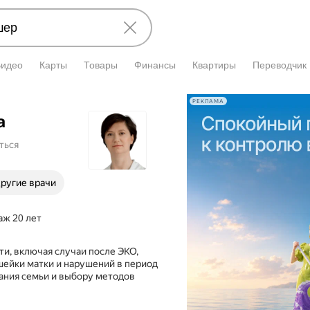
Видео
Карты
Товары
Финансы
Квартиры
Переводчик
РЕКЛАМА
а
ться
ругие врачи
аж 20 лет
и, включая случаи после ЭКО,
шейки матки и нарушений в период
ания семьи и выбору методов