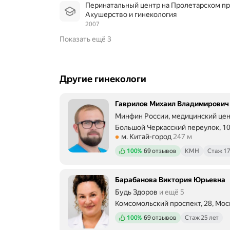
Перинатальный центр на Пролетарском про
Акушерство и гинекология
2007
Показать ещё 3
Другие гинекологи
Гаврилов Михаил Владимирович
Минфин России, медицинский це
Большой Черкасский переулок, 10
Метро м. Китай-город Расстояние
м. Китай-город
247 м
Положительных отзывов
100%
69 отзывов
КМН
Стаж 17
Барабанова Виктория Юрьевна
Будь Здоров
и ещё 5
Комсомольский проспект, 28, Мос
Метро м. Фрунзенская Расстояние
Положительных отзывов
100%
69 отзывов
Стаж 25 лет