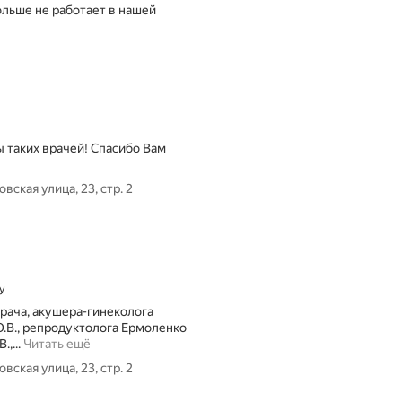
ольше не работает в нашей
 таких врачей! Спасибо Вам
ская улица, 23, стр. 2
у
 врача, акушера-гинеколога
О.В., репродуктолога Ермоленко
В
,...
Читать ещё
к
ская улица, 23, стр. 2
л
и