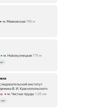
-
г
и
н
е
м. Маяковская
790 м
к
790 м
о
л
о
г
а
К
у
м. Новокузнецкая
770 м
ие 770 м
л
лет
у
м
б
е
овна
г
следовательский институт
о
демика В. И. Краснопольского
в
ва
м. Чистые пруды
1,05 км
о
е 1,05 км
й
 лет
Л
.