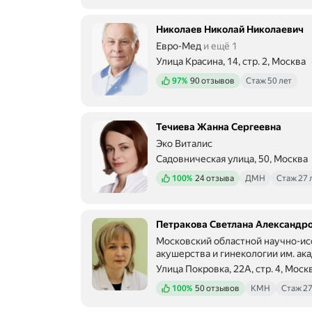
Николаев Николай Николаевич
Евро-Мед
и ещё 1
Улица Красина, 14, стр. 2, Москва
Метро м. Маяковская Расстояние 
Положительных отзывов
97%
90 отзывов
Стаж 50 лет
Течиева Жанна Сергеевна
Эко Виталис
Садовническая улица, 50, Москва
Метро м. Новокузнецкая Расстоян
Положительных отзывов
100%
24 отзыва
ДМН
Стаж 27 
Петракова Светлана Александр
Московский областной научно-ис
акушерства и гинекологии им. ака
Улица Покровка, 22А, стр. 4, Моск
Метро м. Чистые пруды Расстояни
Положительных отзывов
100%
50 отзывов
КМН
Стаж 27