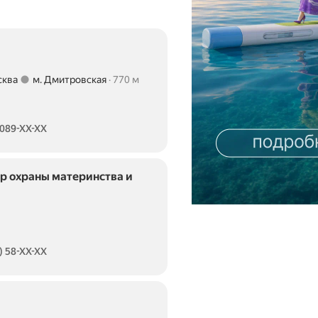
сква
м. Дмитровская
770 м
 089-XX-XX
р охраны материнства и
) 58-XX-XX