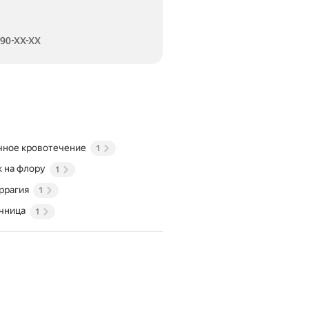
790-XX-XX
чное кровотечение
1
 на флору
1
ррагия
1
чница
1