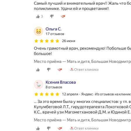
Самый лучший и внимательный врач!! Жаль что б
поликлинике. Удачи ей и процветания!!
3
Ольга С.
17 отзывов
26 июня
Очень грамотный врач, рекомендую! Побольше бы
большое!
Место приёма — Мать и дитя, Большая Новодмитров
Ответ клиники
Ксения Власова
8 отзывов
12 апреля
Яндекс · Из отзывов на клиник
... За это время была у многих специалистов: у гл.
Кулумбеговой Л.Т., гирудотерапевта Локотковой 
К.С., врачей узи Магометхановой Д.М. и Юдиной Е.В.
Место приёма — Мать и дитя, Большая Новодмитров
Ответ клиники