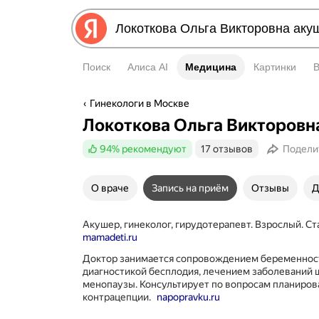
Поиск
Алиса AI
Медицина
Медицина
Картинки
Гинекологи в Москве
Локоткова Ольга Викторовн
94%
рекомендуют
17 отзывов
Подели
О враче
Запись на приём
Отзывы
Д
Акушер, гинеколог, гирудотерапевт. Взрослый. Ст
mamadeti.ru
Доктор занимается сопровождением беременност
диагностикой бесплодия, лечением заболеваний 
менопаузы. Консультирует по вопросам планиров
контрацепции.
napopravku.ru