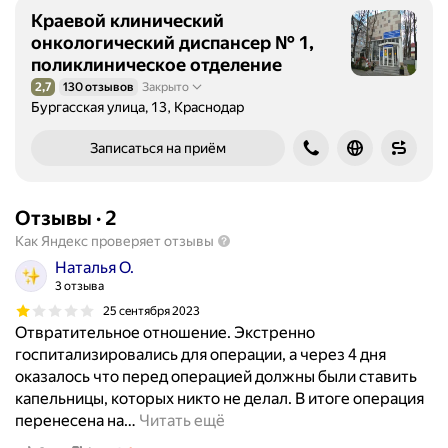
Краевой клинический
онкологический диспансер № 1,
поликлиническое отделение
2,7
130 отзывов
Закрыто
Рейтинг 2,7 из 5
Бургасская улица, 13, Краснодар
Записаться на приём
Отзывы
·
2
Как Яндекс проверяет отзывы
Наталья О.
3 отзыва
25 сентября 2023
Отвратительное отношение. Экстренно
госпитализировались для операции, а через 4 дня
оказалось что перед операцией должны были ставить
капельницы, которых никто не делал. В итоге операция
перенесена на
…
Читать ещё