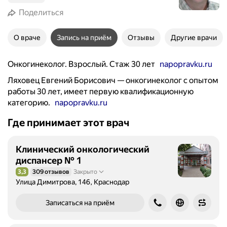
Поделиться
О враче
Запись на приём
Отзывы
Другие врачи
Онкогинеколог. Взрослый. Стаж 30 лет
napopravku.ru
Ляховец Евгений Борисович — онкогинеколог с опытом
работы 30 лет, имеет первую квалификационную
категорию.
napopravku.ru
Где принимает этот врач
Клинический онкологический
диспансер № 1
3,3
309 отзывов
Закрыто
Рейтинг 3,3 из 5
Улица Димитрова, 146, Краснодар
Записаться на приём