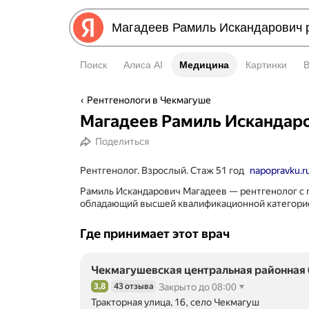
Поиск
Алиса AI
Медицина
Медицина
Картинки
Рентгенологи в Чекмагуше
Магадеев Рамиль Искандар
Поделиться
Рентгенолог. Взрослый. Стаж 51 год
napopravku.r
Рамиль Искандарович Магадеев — рентгенолог с
обладающий высшей квалификационной категори
Где принимает этот врач
Чекмагушевская центральная районная
3,8
43 отзыва
Закрыто до 08:00
Рейтинг 3,8 из 5
Тракторная улица, 16, село Чекмагуш