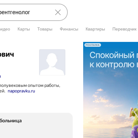
Видео
Карты
Товары
Финансы
Квартиры
Переводчик
РЕКЛАМА
ович
u
 полувековым опытом работы,
ей.
napopravku.ru
 больница