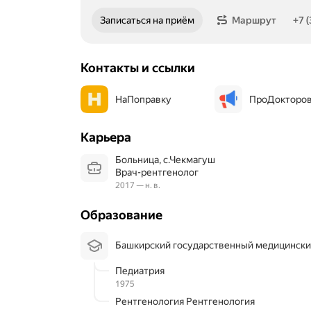
Номер телефона: +73479635149
Записаться на приём
Маршрут
+7 
Контакты и ссылки
НаПоправку
ПроДокторо
Карьера
Больница, с.Чекмагуш
Врач-рентгенолог
2017 — н. в.
Образование
Башкирский государственный медицинск
Педиатрия
1975
Рентгенология Рентгенология