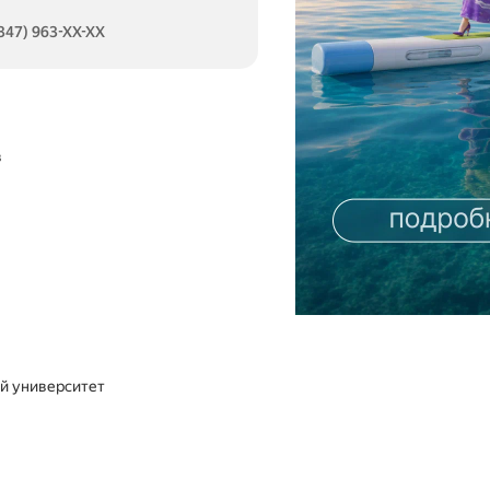
(347) 963-XX-XX
в
ий университет