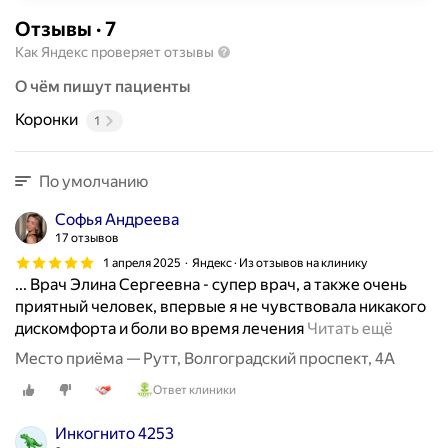
Отзывы
·
7
Как Яндекс проверяет отзывы
О чём пишут пациенты
Коронки
1
По умолчанию
Софья Андреева
17 отзывов
1 апреля 2025
Яндекс · Из отзывов на клинику
... Врач Элина Сергеевна - супер врач, а также очень
приятный человек, впервые я не чувствовала никакого
О
дискомфорта и боли во время лечения
Читать ещё
т
Место приёма — Рутт, Волгоградский проспект, 4А
л
Ответ клиники
и
ч
Инкогнито 4253
н