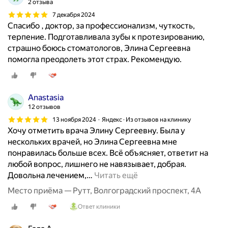
2 отзыва
а
7 декабря 2024
я
Спасибо , доктор, за профессионализм, чуткость,
к
терпение. Подготавливала зубы к протезированию,
л
страшно боюсь стоматологов, Элина Сергеевна
и
помогла преодолеть этот страх. Рекомендую.
н
и
к
а
Anastasia
!
12 отзывов
Ц
13 ноября 2024
Яндекс · Из отзывов на клинику
е
Хочу отметить врача Элину Сергеевну. Была у
н
нескольких врачей, но Элина Сергеевна мне
ы
понравилась больше всех. Всё объясняет, ответит на
п
любой вопрос, лишнего не навязывает, добрая.
о
Довольна лечением,
…
Читать ещё
л
Место приёма — Рутт, Волгоградский проспект, 4А
н
о
Ответ клиники
с