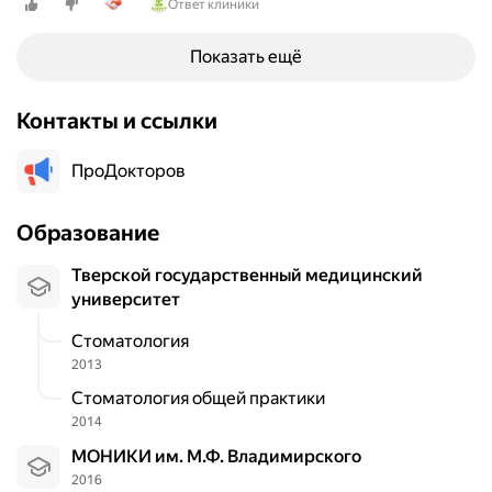
Ответ клиники
а
т
л
в
Показать ещё
е
у
ч
В
е
р
Контакты и ссылки
н
а
и
ч
ПроДокторов
е
Э
и
л
Образование
п
и
р
н
Тверской государственный медицинский
о
а
университет
т
С
е
е
Стоматология
з
р
2013
и
г
Стоматология общей практики
р
е
2014
о
е
в
в
МОНИКИ им. М.Ф. Владимирского
а
н
2016