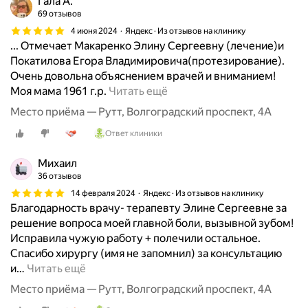
Гала А.
т
69 отзывов
ь
4 июня 2024
Яндекс · Из отзывов на клинику
ю
... Отмечает Макаренко Элину Сергеевну (лечение)и
с
Покатилова Егора Владимировича(протезирование).
о
Очень довольна объяснением врачей и вниманием!
о
М
Моя мама 1961 г.р.
Читать ещё
т
о
в
Место приёма — Рутт, Волгоградский проспект, 4А
я
е
Ответ клиники
м
т
а
с
Михаил
м
т
36 отзывов
а
в
14 февраля 2024
Яндекс · Из отзывов на клинику
п
у
Благодарность врачу- терапевту Элине Сергеевне за
р
ю
решение вопроса моей главной боли, вызывной зубом!
о
т
Исправила чужую работу + полечили остальное.
х
к
Спасибо хирургу (имя не запомнил) за консультацию
о
а
и
…
Читать ещё
д
ч
и
Место приёма — Рутт, Волгоградский проспект, 4А
е
л
с