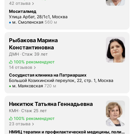
42 отзыва
Моситалмед
Улица Арбат, 28/1с1, Москва
Метро м. Смоленская Расстояние 560 м
м. Смоленская
560 м
Рыбакова Марина
Константиновна
ДМН
Стаж 39 лет
100%
рекомендуют
14 отзывов
Сосудистая клиника на Патриарших
Большой Козихинский переулок, 22, стр. 1, Москва
Метро м. Маяковская Расстояние 720 м
м. Маяковская
720 м
Никитюк Татьяна Геннадьевна
КМН
Стаж 25 лет
100%
рекомендуют
23 отзыва
НМИЦ терапии и профилактической медицины, поликлиника