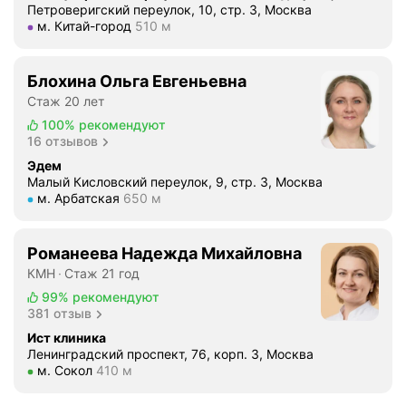
Петроверигский переулок, 10, стр. 3, Москва
Метро м. Китай-город Расстояние 510 м
м. Китай-город
510 м
Блохина Ольга Евгеньевна
Стаж 20 лет
100%
рекомендуют
16 отзывов
Эдем
Малый Кисловский переулок, 9, стр. 3, Москва
Метро м. Арбатская Расстояние 650 м
м. Арбатская
650 м
Романеева Надежда Михайловна
КМН
Стаж 21 год
99%
рекомендуют
381 отзыв
Ист клиника
Ленинградский проспект, 76, корп. 3, Москва
Метро м. Сокол Расстояние 410 м
м. Сокол
410 м