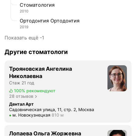
Стоматология
г
2010
и
ч
Ортодонтия Ортодонтия
е
2019
с
Показать ещё -1
к
а
Другие стоматологи
я
к
л
Трояновская Ангелина
и
Николаевна
н
Стаж 21 год
и
100%
рекомендуют
к
28 отзывов
а
Дентал Арт
,
Садовническая улица, 11, стр. 2, Москва
в
Метро м. Новокузнецкая Расстояние 810 м
м. Новокузнецкая
810 м
к
о
т
Лопаева Ольга Жоржевна