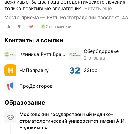
вежливые. За два года ортодонтического лечения
С
только позитивные впечатления.
Читать ещё
а
Место приёма — Рутт, Волгоградский проспект, 4А
м
Ответ клиники
а
я
Контакты и ссылки
л
у
СберЗдоровье
ч
Клиника Рутт.Врачи
2 отзыва
ш
а
НаПоправку
32top
я
с
ПроДокторов
т
о
м
Образование
а
т
Московский государственный медико-
о
стоматологический университет имени А.И.
л
Евдокимова
о