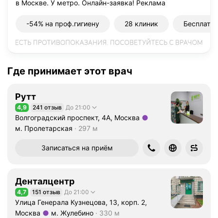
в Москве. У метро. Онлайн-заявка!
Реклама
-54% на проф.гигиену
28 клиник
Бесплатн
Где принимает этот врач
Рутт
4,9
241 отзыв
До 21:00
Рейтинг 4,9 из 5
Волгоградский проспект, 4А, Москва
Метро м. Пролетарская Расстояние 297 м
м. Пролетарская
297 м
Записаться на приём
Денталцентр
4,7
151 отзыв
До 21:00
Рейтинг 4,7 из 5
Улица Генерала Кузнецова, 13, корп. 2,
Москва
м. Жулебино
330 м