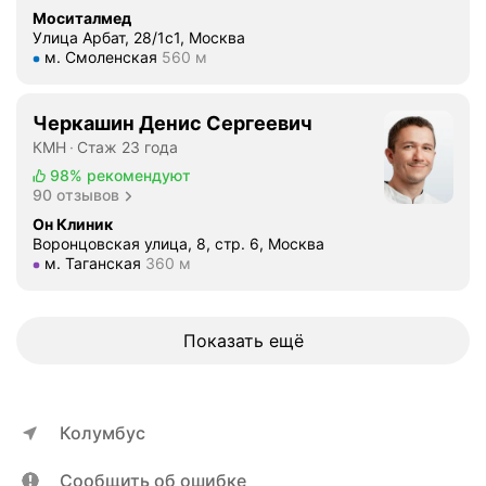
е
Моситалмед
л
Улица Арбат, 28/1с1, Москва
ь
Метро м. Смоленская Расстояние 560 м
м. Смоленская
560 м
н
а
я
Черкашин Денис Сергеевич
б
КМН
Стаж 23 года
л
98%
рекомендуют
а
90 отзывов
г
Он Клиник
о
Воронцовская улица, 8, стр. 6, Москва
Метро м. Таганская Расстояние 360 м
м. Таганская
360 м
д
а
р
н
Показать ещё
о
с
т
ь
Колумбус
о
р
Сообщить об ошибке