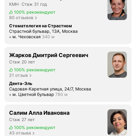
о
КМН
Стаж 31 год
р
100%
рекомендуют
о
80 отзывов
й
Стоматология на Страстном
я
Страстной бульвар, 13А, Москва
б
Метро м. Чеховская Расстояние 340 м
м. Чеховская
340 м
ы
л
Жарков Дмитрий Сергеевич
а
Стаж 20 лет
в
М
100%
рекомендуют
21 отзыв
о
с
Дента-Эль
Садовая-Каретная улица, 24/7, Москва
к
Метро м. Цветной бульвар Расстояние 780 м
м. Цветной бульвар
780 м
в
е
.
Салим Алла Ивановна
О
Стаж 27 лет
т
100%
рекомендуют
д
43 отзыва